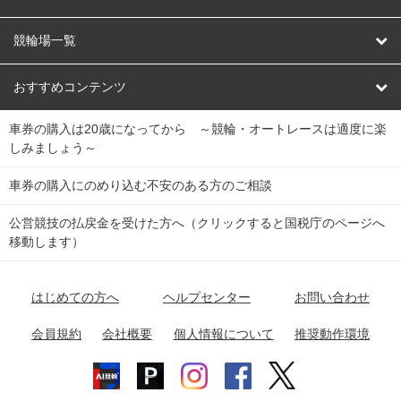
オートレース
レース予想
競輪場一覧
競輪くじ
レース結果
北日本
函館競輪場
青森競輪場
いわき平競輪場
おすすめコンテンツ
車券の購入は20歳になってから ～競輪・オートレースは適度に楽
Dokanto!
キャリーオーバー一覧
関
競輪選手情報
弥彦競輪場
前橋競輪場
取手競輪場
宇都宮競輪場
しみましょう～
東
大宮競輪場
西武園競輪場
京王閣競輪場
立川競輪場
チャリロトプラザ
Perfecta Navi
車券の購入にのめり込む不安のある方のご相談
南
松戸競輪場
千葉競輪場
川崎競輪場
平塚競輪場
公営競技の払戻金を受けた方へ（クリックすると国税庁のページへ
netkeirin
関
移動します）
小田原競輪場
伊東競輪場
静岡競輪場
東
ケイリンガル
中
名古屋競輪場
岐阜競輪場
大垣競輪場
豊橋競輪場
はじめての方へ
ヘルプセンター
お問い合わせ
部
チャリレンジャー
富山競輪場
松阪競輪場
四日市競輪場
会員規約
会社概要
個人情報について
推奨動作環境
競輪場情報
近
福井競輪場
奈良競輪場
向日町競輪場
和歌山競輪場
畿