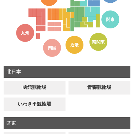
関東
九州
南関東
近畿
四国
北日本
函館競輪場
青森競輪場
いわき平競輪場
関東