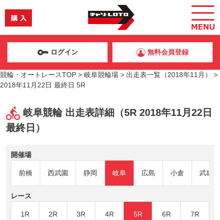
ログイン
無料会員登録
競輪・オートレースTOP
>
岐阜競輪場
>
出走表一覧（2018年11月）
>
2018年11月22日 最終日 5R
岐阜競輪 出走表詳細（5R 2018年11月22日
最終日）
開催場
前橋
西武園
静岡
岐阜
広島
小倉
武雄
レース
1R
2R
3R
4R
5R
6R
7R