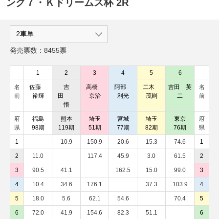
ング７・Ｋドリームス杯 2R
発売票数：8455票
1
2
3
4
5
6
名
佐藤
吉
高橋
阿部
二木
吉田 英
名
前
裕輝
田
京治
利光
茂則
二
前
悟
府
福島
熊本
埼玉
宮城
埼玉
東京
府
県
98期
119期
51期
77期
82期
76期
県
1
10.9
150.9
20.6
15.3
74.6
1
2
11.0
117.4
45.9
3.0
61.5
2
3
90.5
41.1
162.5
15.0
99.0
3
4
10.4
34.6
176.1
37.3
103.9
4
5
18.0
5.6
62.1
54.6
70.4
5
6
72.0
41.9
154.6
82.3
51.1
6