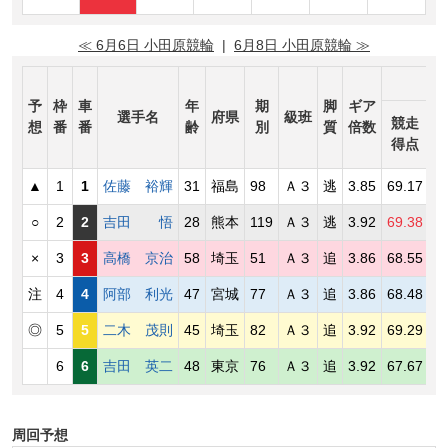
≪ 6月6日 小田原競輪
|
6月8日 小田原競輪 ≫
予
枠
車
年
期
脚
ギア
選手名
府県
級班
競走
1
想
番
番
齢
別
質
倍数
得点
着
▲
1
1
佐藤 裕輝
31
福島
98
Ａ３
逃
3.85
69.17
4
○
2
2
吉田 悟
28
熊本
119
Ａ３
逃
3.92
69.38
3
×
3
3
高橋 京治
58
埼玉
51
Ａ３
追
3.86
68.55
0
注
4
4
阿部 利光
47
宮城
77
Ａ３
追
3.86
68.48
2
◎
5
5
二木 茂則
45
埼玉
82
Ａ３
追
3.92
69.29
4
6
6
吉田 英二
48
東京
76
Ａ３
追
3.92
67.67
0
周回予想