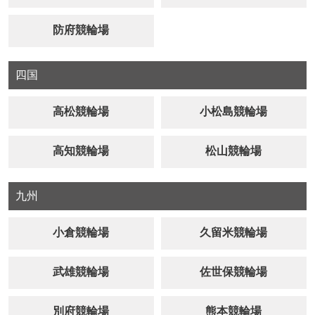
防府競輪場
四国
高松競輪場
小松島競輪場
高知競輪場
松山競輪場
九州
小倉競輪場
久留米競輪場
武雄競輪場
佐世保競輪場
別府競輪場
熊本競輪場