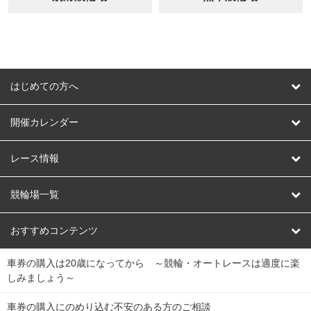
はじめての方へ
はじめての方へ
開催カレンダー
競輪
レース情報
オートレース
レース予想
競輪場一覧
競輪くじ
レース結果
北日本
函館競輪場
青森競輪場
いわき平競輪場
おすすめコンテンツ
車券の購入は20歳になってから ～競輪・オートレースは適度に楽
Dokanto!
キャリーオーバー一覧
関
競輪選手情報
弥彦競輪場
前橋競輪場
取手競輪場
宇都宮競輪場
しみましょう～
東
大宮競輪場
西武園競輪場
京王閣競輪場
立川競輪場
チャリロトプラザ
Perfecta Navi
車券の購入にのめり込む不安のある方のご相談