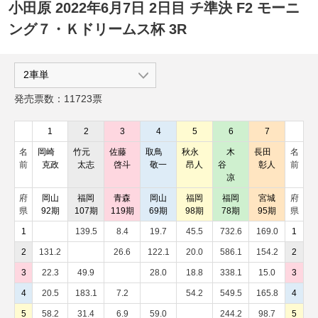
小田原 2022年6月7日 2日目 チ準決 F2 モーニ
ング７・Ｋドリームス杯 3R
発売票数：11723票
1
2
3
4
5
6
7
名
岡崎
竹元
佐藤
取鳥
秋永
木
長田
名
前
克政
太志
啓斗
敬一
昂人
谷
彰人
前
凉
府
岡山
福岡
青森
岡山
福岡
福岡
宮城
府
県
92期
107期
119期
69期
98期
78期
95期
県
1
139.5
8.4
19.7
45.5
732.6
169.0
1
2
131.2
26.6
122.1
20.0
586.1
154.2
2
3
22.3
49.9
28.0
18.8
338.1
15.0
3
4
20.5
183.1
7.2
54.2
549.5
165.8
4
5
58.2
31.4
6.9
59.0
244.2
98.7
5