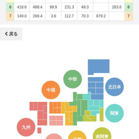
6
418.6
488.4
99.9
231.3
49.3
283.6
6
7
149.0
266.4
3.6
112.7
70.3
879.2
7
戻る
中部
北日本
中国
関東
九州
南関東