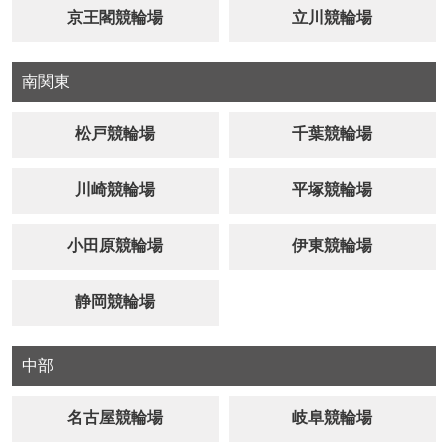
京王閣競輪場
立川競輪場
南関東
松戸競輪場
千葉競輪場
川崎競輪場
平塚競輪場
小田原競輪場
伊東競輪場
静岡競輪場
中部
名古屋競輪場
岐阜競輪場