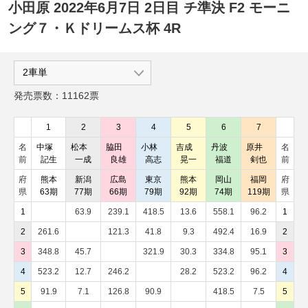
小田原 2022年6月7日 2日目 チ準決 F2 モーニ
ング７・Ｋドリームス杯 4R
発売票数：11162票
1
2
3
4
5
6
7
名
中塚
松本
脇田
小林
吉成
丹波
原井
名
前
記生
一成
良雄
高志
晃一
福道
剣也
前
府
熊本
新潟
広島
東京
熊本
岡山
福岡
府
県
63期
77期
66期
79期
92期
74期
119期
県
1
63.9
239.1
418.5
13.6
558.1
96.2
1
2
261.6
121.3
41.8
9.3
492.4
16.9
2
3
348.8
45.7
321.9
30.3
334.8
95.1
3
4
523.2
12.7
246.2
28.2
523.2
96.2
4
5
91.9
7.1
126.8
90.9
418.5
7.5
5