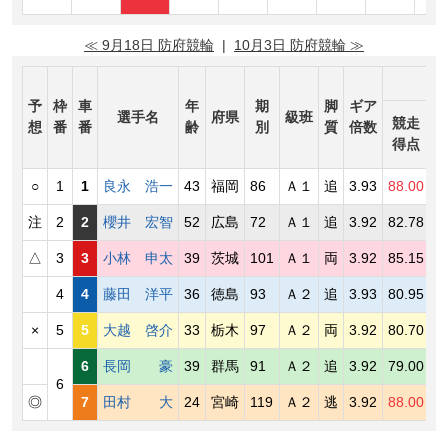
≪ 9月18日 防府競輪
|
10月3日 防府競輪 ≫
予
枠
車
年
期
脚
ギア
選手名
府県
級班
競走
1
想
番
番
齢
別
質
倍数
得点
○
1
1
良永 浩一
43
福岡
86
Ａ１
追
3.93
88.00
2
注
2
2
櫻井 宏智
52
広島
72
Ａ１
追
3.92
82.78
1
△
3
3
小林 申太
39
茨城
101
Ａ１
両
3.92
85.15
2
4
4
藤田 洋平
36
徳島
93
Ａ２
追
3.93
80.95
2
×
5
5
大越 啓介
33
栃木
97
Ａ２
両
3.92
80.70
2
6
長岡 豪
39
群馬
91
Ａ２
追
3.92
79.00
1
6
◎
7
田村 大
24
宮崎
119
Ａ２
逃
3.92
88.00
8