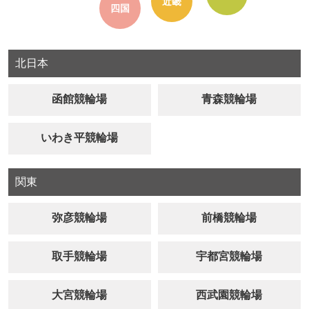
近畿
四国
北日本
函館競輪場
青森競輪場
いわき平競輪場
関東
弥彦競輪場
前橋競輪場
取手競輪場
宇都宮競輪場
大宮競輪場
西武園競輪場