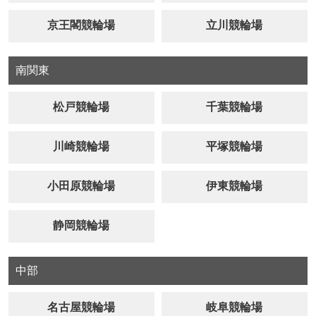
京王閣競輪場
立川競輪場
南関東
松戸競輪場
千葉競輪場
川崎競輪場
平塚競輪場
小田原競輪場
伊東競輪場
静岡競輪場
中部
名古屋競輪場
岐阜競輪場