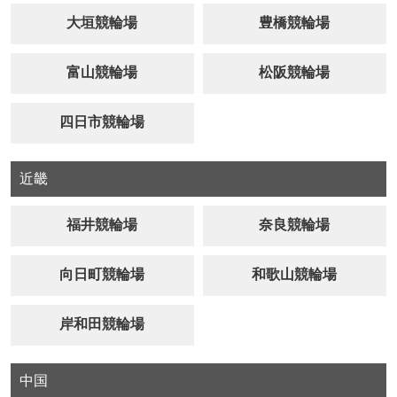
大垣競輪場
豊橋競輪場
富山競輪場
松阪競輪場
四日市競輪場
近畿
福井競輪場
奈良競輪場
向日町競輪場
和歌山競輪場
岸和田競輪場
中国