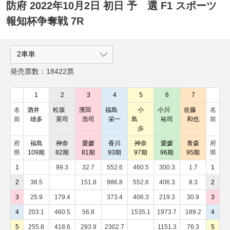
防府 2022年10月2日 初日 予 選 F1 スポーツ
報知杯争奪戦 7R
発売票数：18422票
1
2
3
4
5
6
7
名
酒井
松坂
濱田
福島
小
小川
佐藤
名
前
雄多
英司
浩司
栄一
島
祐司
和也
前
歩
府
福島
神奈
愛媛
香川
神奈
愛媛
青森
府
県
109期
82期
81期
93期
97期
96期
95期
県
1
99.3
32.7
552.6
460.5
300.3
1.7
1
2
38.5
151.8
986.8
552.6
406.3
8.3
2
3
25.9
179.4
373.4
406.3
219.3
30.9
3
4
203.1
460.5
56.8
1535.1
1973.7
189.2
4
5
255.8
418.6
293.9
2302.7
1151.3
76.3
5