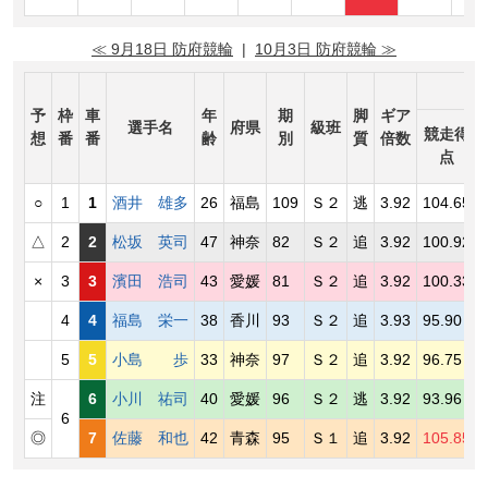
≪ 9月18日 防府競輪
|
10月3日 防府競輪 ≫
予
枠
車
年
期
脚
ギア
選手名
府県
級班
競走得
想
番
番
齢
別
質
倍数
点
○
1
1
酒井 雄多
26
福島
109
Ｓ２
逃
3.92
104.65
△
2
2
松坂 英司
47
神奈
82
Ｓ２
追
3.92
100.92
×
3
3
濱田 浩司
43
愛媛
81
Ｓ２
追
3.92
100.33
4
4
福島 栄一
38
香川
93
Ｓ２
追
3.93
95.90
5
5
小島 歩
33
神奈
97
Ｓ２
追
3.92
96.75
注
6
小川 祐司
40
愛媛
96
Ｓ２
逃
3.92
93.96
6
◎
7
佐藤 和也
42
青森
95
Ｓ１
追
3.92
105.85