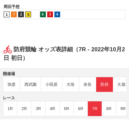
周回予想
7
2
6
3
4
1
5
防府競輪 オッズ表詳細（7R - 2022年10月2
日 初日）
開催場
弥彦
西武園
小田原
大垣
奈良
防府
久留
レース
1R
2R
3R
4R
5R
6R
7R
8R
9R