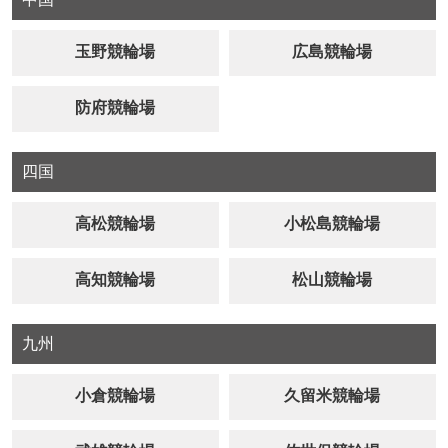
玉野競輪場
広島競輪場
防府競輪場
四国
高松競輪場
小松島競輪場
高知競輪場
松山競輪場
九州
小倉競輪場
久留米競輪場