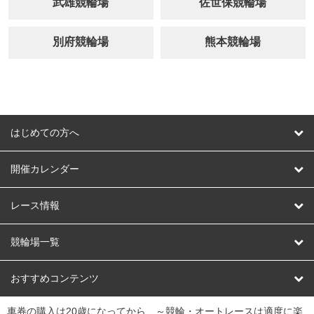
武雄競輪場
佐世保競輪場
別府競輪場
熊本競輪場
はじめての方へ
はじめての方へ
開催カレンダー
競輪
レース情報
オートレース
レース予想
競輪場一覧
競輪くじ
レース結果
北日本
函館競輪場
青森競輪場
いわき平競輪場
おすすめコンテンツ
車券の購入は20歳になってから ～競輪・オートレースは適度に楽