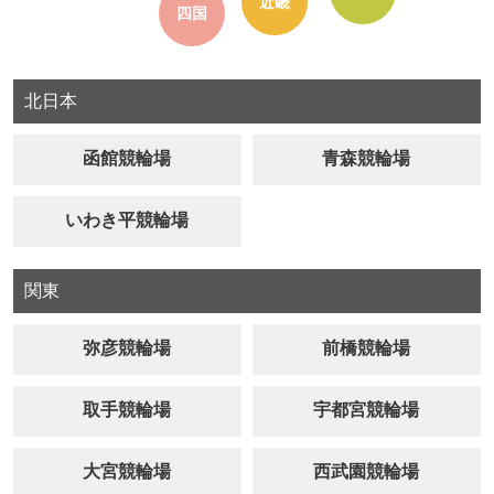
近畿
四国
北日本
函館競輪場
青森競輪場
いわき平競輪場
関東
弥彦競輪場
前橋競輪場
取手競輪場
宇都宮競輪場
大宮競輪場
西武園競輪場