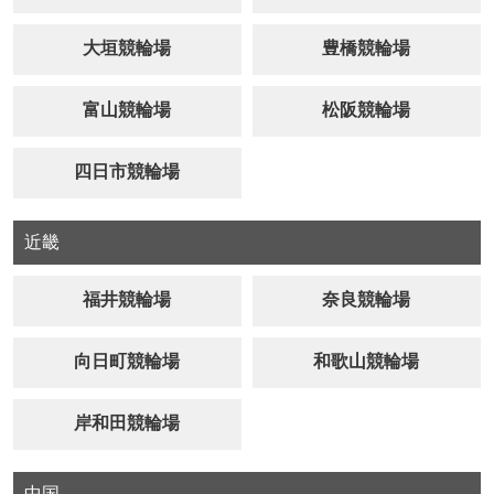
大垣競輪場
豊橋競輪場
富山競輪場
松阪競輪場
四日市競輪場
近畿
福井競輪場
奈良競輪場
向日町競輪場
和歌山競輪場
岸和田競輪場
中国