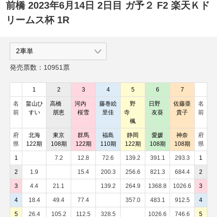
前橋 2023年6月14日 2日目 ガ予２ F2 楽天Ｋド
リームス杯 1R
発売票数：10951票
1
2
3
4
5
6
7
名
畠山ひ
高橋
河内
藤巻絵
野
日野
佐藤亜
名
前
すい
朋恵
桜雪
里佳
寺
友葵
貴子
前
楓
府
北海
東京
群馬
福島
静岡
愛媛
神奈
府
県
122期
108期
122期
110期
122期
108期
108期
県
1
7.2
12.8
72.6
139.2
391.1
293.3
1
2
1.9
15.4
200.3
256.6
821.3
684.4
2
3
4.4
21.1
139.2
264.9
1368.8
1026.6
3
4
18.4
49.4
77.4
357.0
483.1
912.5
4
5
26.4
105.2
112.5
328.5
1026.6
746.6
5