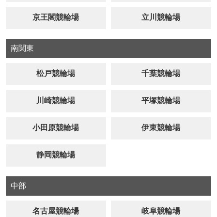
京王閣競輪場
立川競輪場
南関東
松戸競輪場
千葉競輪場
川崎競輪場
平塚競輪場
小田原競輪場
伊東競輪場
静岡競輪場
中部
名古屋競輪場
岐阜競輪場