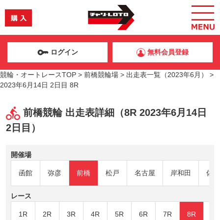
ログイン
無料会員登録
競輪・オートレースTOP
>
前橋競輪場
>
出走表一覧（2023年6月）
>
2023年6月14日 2日目 8R
前橋競輪 出走表詳細（8R 2023年6月14日
2日目）
開催場
函館
弥彦
前橋
松戸
名古屋
岸和田
佐世
レース
1R
2R
3R
4R
5R
6R
7R
8R
9R