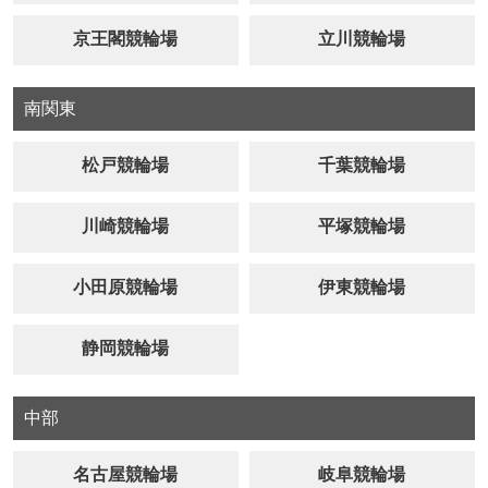
京王閣競輪場
立川競輪場
南関東
松戸競輪場
千葉競輪場
川崎競輪場
平塚競輪場
小田原競輪場
伊東競輪場
静岡競輪場
中部
名古屋競輪場
岐阜競輪場