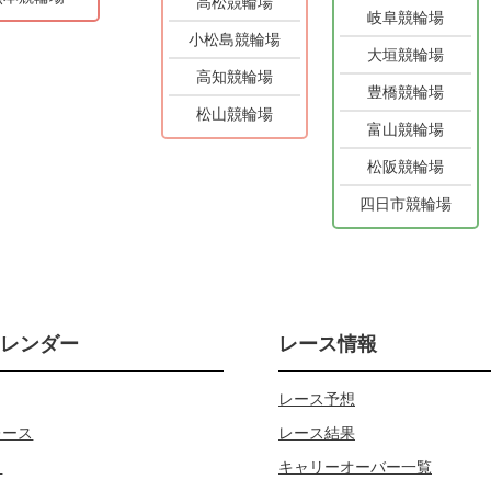
高松競輪場
岐阜競輪場
小松島競輪場
大垣競輪場
高知競輪場
豊橋競輪場
松山競輪場
富山競輪場
松阪競輪場
四日市競輪場
カレンダー
レース情報
レース予想
レース
レース結果
じ
キャリーオーバー一覧