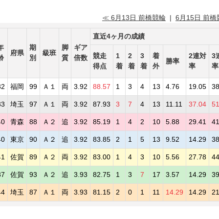
≪ 6月13日 前橋競輪
|
6月15日 前橋
直近4ヶ月の成績
年
期
脚
ギア
府県
級班
競走
1
2
3
着
2連対
3
齢
別
質
倍数
勝率
得点
着
着
着
外
率
率
32
福岡
99
Ａ１
両
3.92
88.57
1
3
4
13
4.76
19.05
38
33
埼玉
97
Ａ１
両
3.92
87.93
3
7
4
13
11.11
37.04
51
40
青森
88
Ａ２
追
3.92
85.19
1
4
2
10
5.88
29.41
41
40
東京
90
Ａ２
追
3.92
83.85
2
1
5
13
9.52
14.29
38
41
佐賀
89
Ａ２
両
3.92
83.00
1
4
3
10
5.56
27.78
44
37
佐賀
93
Ａ２
追
3.93
82.75
1
3
7
17
3.57
14.29
39
44
埼玉
87
Ａ１
両
3.93
81.15
2
0
1
11
14.29
14.29
21