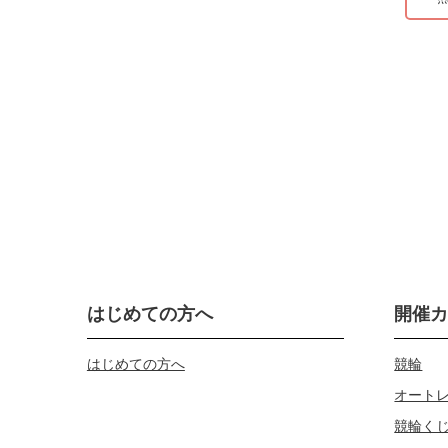
はじめての方へ
開催
はじめての方へ
競輪
オート
競輪く