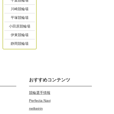
千葉競輪場
川崎競輪場
平塚競輪場
小田原競輪場
伊東競輪場
静岡競輪場
おすすめコンテンツ
競輪選手情報
Perfecta Navi
netkeirin