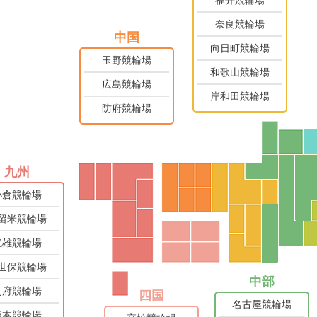
奈良競輪場
中国
向日町競輪場
玉野競輪場
和歌山競輪場
広島競輪場
岸和田競輪場
防府競輪場
九州
小倉競輪場
留米競輪場
武雄競輪場
世保競輪場
中部
別府競輪場
四国
名古屋競輪場
熊本競輪場