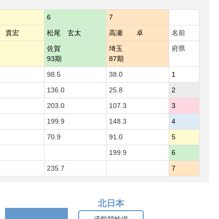
6
7
 貴宏
松尾 玄太
高瀬 卓
名前
佐賀
埼玉
府県
93期
87期
98.5
38.0
1
136.0
25.8
2
203.0
107.3
3
199.9
148.3
4
70.9
91.0
5
199.9
6
235.7
7
北日本
函館競輪場