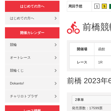
はじめての方へ
周回予想
1
5
はじめての方へ
前橋競輪
開催カレンダー
競輪
開催場
函館
オートレース
レース
1R
競輪くじ
前橋 2023
Dokanto!
チャリロトプラザ
発売票数：17599票
レース情報