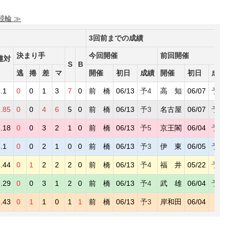
競輪 ≫
3回前までの成績
決まり手
今回開催
前回開催
連対
S
B
逃
捲
差
マ
開催
初日
成績
開催
初日
成績
予4
予2
.1
0
0
1
3
7
0
前 橋
06/13
高 知
06/07
予3
予3
.85
0
0
4
6
5
0
前 橋
06/13
名古屋
06/07
予5
予6
.18
0
0
3
2
1
0
前 橋
06/13
京王閣
06/04
予3
予6
.1
0
0
2
1
0
0
前 橋
06/13
伊 東
06/05
予4
予4
.44
0
1
2
2
2
0
前 橋
06/13
福 井
05/22
予4
予3
.29
0
0
3
1
2
0
前 橋
06/13
武 雄
06/04
予3
.43
0
1
1
0
1
1
前 橋
06/13
岸和田
06/04