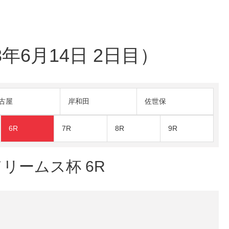
3年6月14日 2日目）
古屋
岸和田
佐世保
6R
7R
8R
9R
Ｋドリームス杯 6R