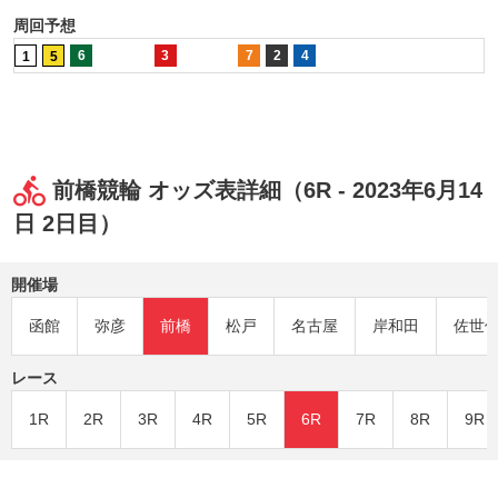
周回予想
6
3
7
2
4
1
5
前橋競輪 オッズ表詳細（6R - 2023年6月14
日 2日目）
開催場
函館
弥彦
前橋
松戸
名古屋
岸和田
佐世
レース
1R
2R
3R
4R
5R
6R
7R
8R
9R