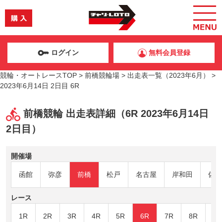
ログイン
無料会員登録
競輪・オートレースTOP
>
前橋競輪場
>
出走表一覧（2023年6月）
>
2023年6月14日 2日目 6R
前橋競輪 出走表詳細（6R 2023年6月14日
2日目）
開催場
函館
弥彦
前橋
松戸
名古屋
岸和田
佐世
レース
1R
2R
3R
4R
5R
6R
7R
8R
9R