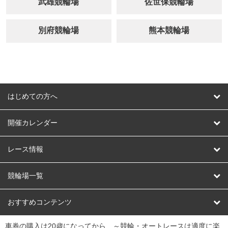
武雄競輪場
佐世保競輪場
別府競輪場
熊本競輪場
はじめての方へ
はじめての方へ
開催カレンダー
競輪
レース情報
オートレース
レース予想
競輪場一覧
競輪くじ
レース結果
北日本
函館競輪場
青森競輪場
いわき平競輪場
おすすめコンテンツ
車券の購入は20歳になってから ～競輪・オートレースは適度に楽