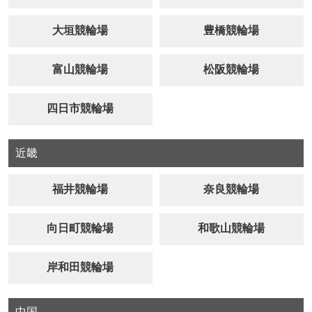
大垣競輪場
豊橋競輪場
富山競輪場
松阪競輪場
四日市競輪場
近畿
福井競輪場
奈良競輪場
向日町競輪場
和歌山競輪場
岸和田競輪場
中国