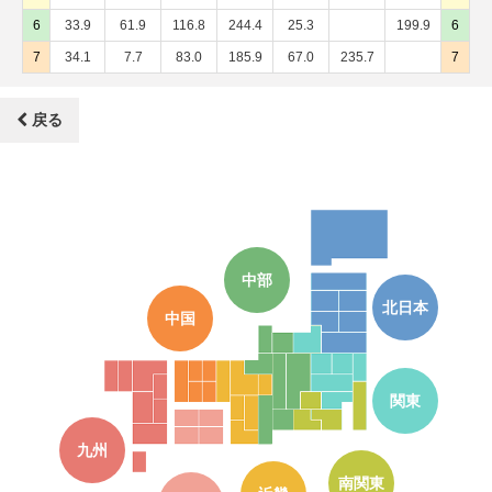
6
33.9
61.9
116.8
244.4
25.3
199.9
6
7
34.1
7.7
83.0
185.9
67.0
235.7
7
戻る
中部
北日本
中国
関東
九州
南関東