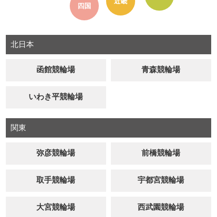
近畿
四国
北日本
函館競輪場
青森競輪場
いわき平競輪場
関東
弥彦競輪場
前橋競輪場
取手競輪場
宇都宮競輪場
大宮競輪場
西武園競輪場