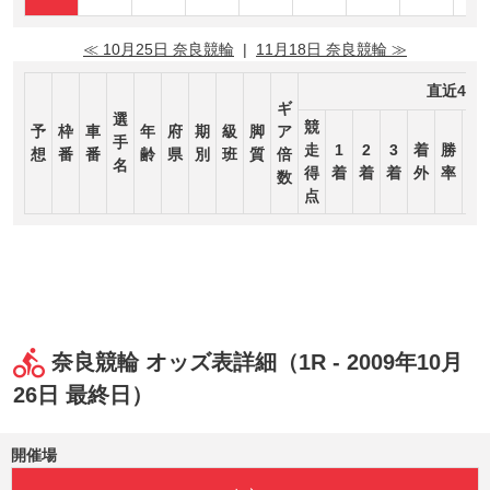
≪ 10月25日 奈良競輪
|
11月18日 奈良競輪 ≫
直近4ヶ
ギ
選
競
2
予
枠
車
年
府
期
級
脚
ア
手
走
1
2
3
着
勝
連
想
番
番
齢
県
別
班
質
倍
名
得
着
着
着
外
率
対
数
点
率
奈良競輪 オッズ表詳細（1R - 2009年10月
26日 最終日）
開催場