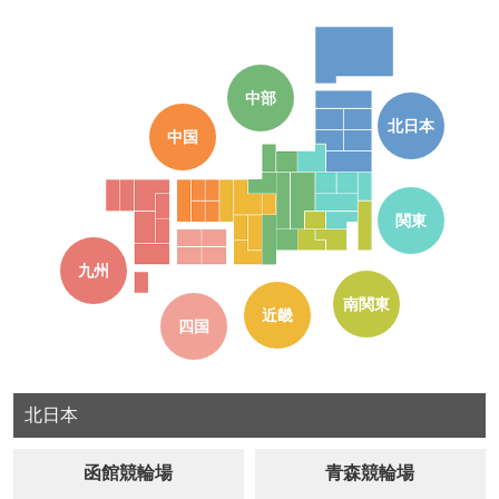
中部
北日本
中国
関東
九州
南関東
近畿
四国
北日本
函館競輪場
青森競輪場