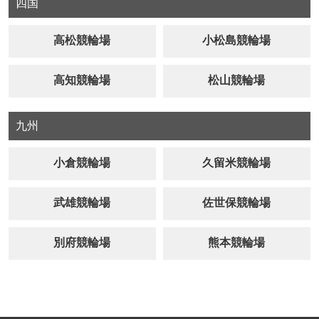
四国
高松競輪場
小松島競輪場
高知競輪場
松山競輪場
九州
小倉競輪場
久留米競輪場
武雄競輪場
佐世保競輪場
別府競輪場
熊本競輪場