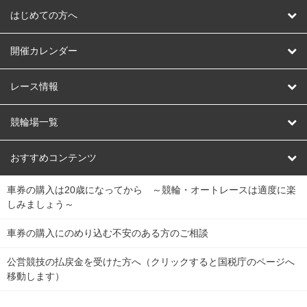
はじめての方へ
はじめての方へ
開催カレンダー
競輪
レース情報
オートレース
レース予想
競輪場一覧
競輪くじ
レース結果
北日本
函館競輪場
青森競輪場
いわき平競輪場
おすすめコンテンツ
車券の購入は20歳になってから ～競輪・オートレースは適度に楽
Dokanto!
キャリーオーバー一覧
関
競輪選手情報
弥彦競輪場
前橋競輪場
取手競輪場
宇都宮競輪場
しみましょう～
東
大宮競輪場
西武園競輪場
京王閣競輪場
立川競輪場
チャリロトプラザ
Perfecta Navi
車券の購入にのめり込む不安のある方のご相談
南
松戸競輪場
千葉競輪場
川崎競輪場
平塚競輪場
公営競技の払戻金を受けた方へ（クリックすると国税庁のページへ
netkeirin
関
移動します）
小田原競輪場
伊東競輪場
静岡競輪場
東
ケイリンガル