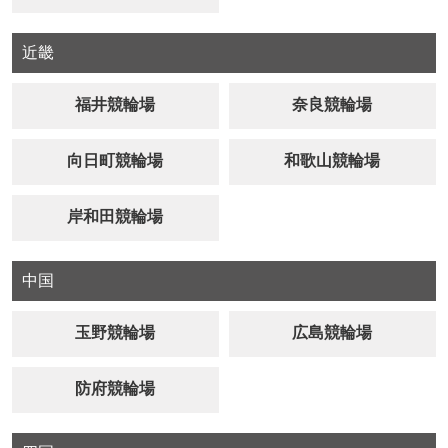
近畿
福井競輪場
奈良競輪場
向日町競輪場
和歌山競輪場
岸和田競輪場
中国
玉野競輪場
広島競輪場
防府競輪場