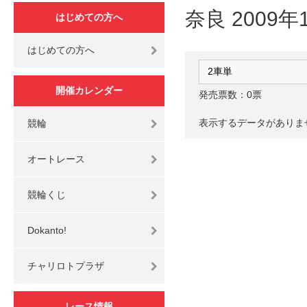
奈良 2009
はじめての方へ
はじめての方へ
開催カレンダー
発売票数：0票
表示するデータがありま
競輪
オートレース
競輪くじ
Dokanto!
チャリロトプラザ
レース情報