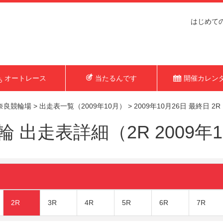
はじめて
オートレース
当たるんです
開催カレン
奈良競輪場
>
出走表一覧（2009年10月）
>
2009年10月26日 最終日 2R
 出走表詳細（2R 2009年1
2R
3R
4R
5R
6R
7R