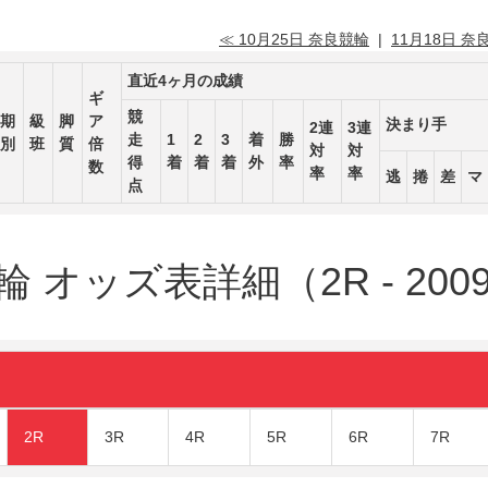
≪ 10月25日 奈良競輪
|
11月18日 奈
直近4ヶ月の成績
ギ
競
期
級
脚
ア
決まり手
2連
3連
走
1
2
3
着
勝
別
班
質
倍
対
対
得
着
着
着
外
率
数
率
率
逃
捲
差
マ
点
 オッズ表詳細（2R - 200
2R
3R
4R
5R
6R
7R