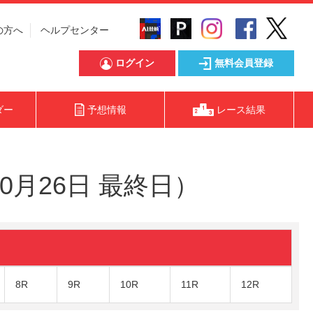
の方へ
ヘルプセンター
ログイン
無料会員登録
ダー
予想情報
レース結果
0月26日 最終日）
8R
9R
10R
11R
12R