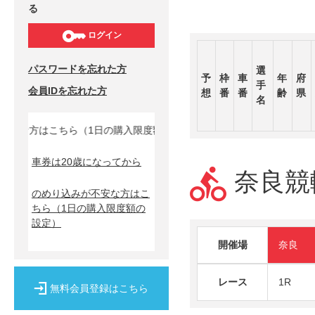
る
ログイン
パスワードを忘れた方
選
予
枠
車
年
府
手
会員IDを忘れた方
想
番
番
齢
県
名
安な方はこちら（1日の購入限度額の設定）↓
車券は20歳になってから
奈良競輪
のめり込みが不安な方はこ
ちら
（1日の購入限度額の
設定）
開催場
奈良
レース
1R
無料会員登録はこちら