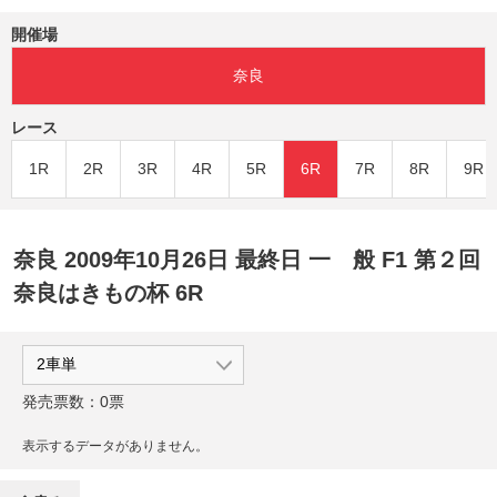
開催場
奈良
レース
1R
2R
3R
4R
5R
6R
7R
8R
9R
奈良 2009年10月26日 最終日 一 般 F1 第２回
奈良はきもの杯 6R
発売票数：0票
表示するデータがありません。