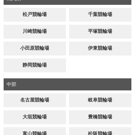
松戸競輪場
千葉競輪場
川崎競輪場
平塚競輪場
小田原競輪場
伊東競輪場
静岡競輪場
中部
名古屋競輪場
岐阜競輪場
大垣競輪場
豊橋競輪場
富山競輪場
松阪競輪場