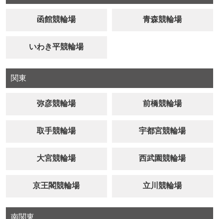
函館競輪場
青森競輪場
いわき平競輪場
関東
弥彦競輪場
前橋競輪場
取手競輪場
宇都宮競輪場
大宮競輪場
西武園競輪場
京王閣競輪場
立川競輪場
南関東