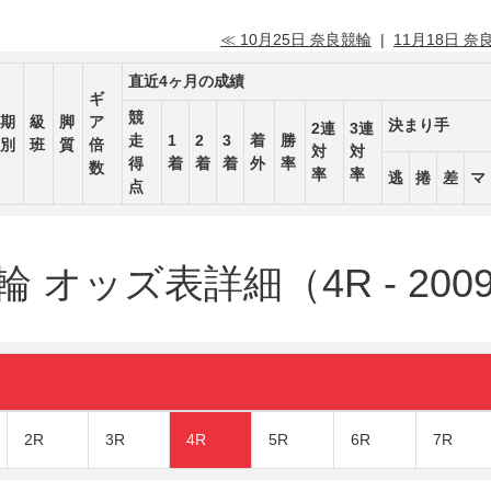
≪ 10月25日 奈良競輪
|
11月18日 奈
直近4ヶ月の成績
ギ
競
期
級
脚
ア
決まり手
2連
3連
走
1
2
3
着
勝
別
班
質
倍
対
対
得
着
着
着
外
率
数
率
率
逃
捲
差
マ
点
 オッズ表詳細（4R - 200
2R
3R
4R
5R
6R
7R