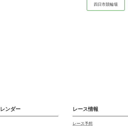
四日市競輪場
カレンダー
レース情報
レース予想