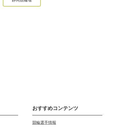
おすすめコンテンツ
競輪選手情報