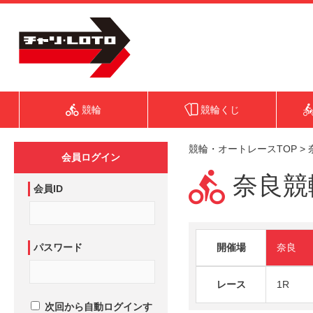
競輪
競輪くじ
競輪・オートレースTOP
>
会員ログイン
奈良競輪
会員ID
パスワード
開催場
奈良
レース
1R
次回から自動ログインす