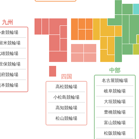
九州
小倉競輪場
留米競輪場
武雄競輪場
世保競輪場
中部
別府競輪場
四国
名古屋競輪場
熊本競輪場
高松競輪場
岐阜競輪場
小松島競輪場
大垣競輪場
高知競輪場
豊橋競輪場
松山競輪場
富山競輪場
松阪競輪場