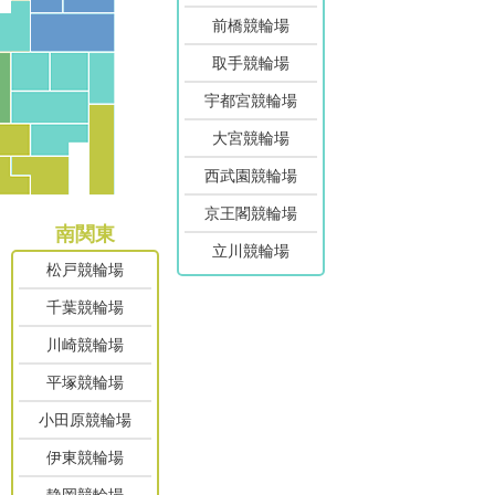
前橋競輪場
取手競輪場
宇都宮競輪場
大宮競輪場
西武園競輪場
京王閣競輪場
南関東
立川競輪場
松戸競輪場
千葉競輪場
川崎競輪場
平塚競輪場
小田原競輪場
伊東競輪場
静岡競輪場