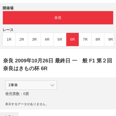
開催場
奈良
レース
1R
2R
3R
4R
5R
6R
7R
8R
9R
奈良 2009年10月26日 最終日 一 般 F1 第２回
奈良はきもの杯 6R
発売票数：0票
表示するデータがありません。