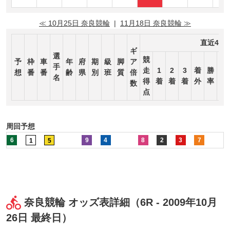
≪ 10月25日 奈良競輪
|
11月18日 奈良競輪 ≫
直近4ヶ
ギ
選
競
2
予
枠
車
年
府
期
級
脚
ア
手
走
1
2
3
着
勝
連
想
番
番
齢
県
別
班
質
倍
名
得
着
着
着
外
率
対
数
点
率
周回予想
6
9
4
8
2
3
7
1
5
奈良競輪 オッズ表詳細（6R - 2009年10月
26日 最終日）