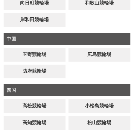
向日町競輪場
和歌山競輪場
岸和田競輪場
中国
玉野競輪場
広島競輪場
防府競輪場
四国
高松競輪場
小松島競輪場
高知競輪場
松山競輪場