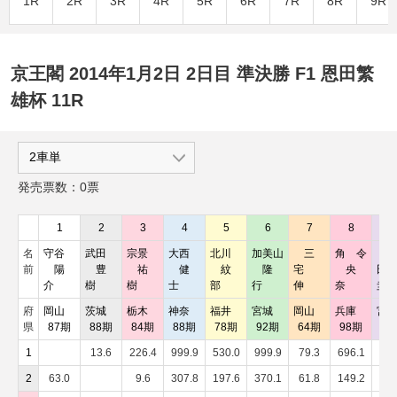
1R
2R
3R
4R
5R
6R
7R
8R
9R
京王閣 2014年1月2日 2日目 準決勝 F1 恩田繁
雄杯 11R
発売票数：0票
1
2
3
4
5
6
7
8
9
名
守谷
武田
宗景
大西
北川
加美山
三
角 令
前
陽
豊
祐
健
紋
隆
宅
央
介
樹
樹
士
部
行
伸
奈
府
岡山
茨城
栃木
神奈
福井
宮城
岡山
兵庫
宮
県
87期
88期
84期
88期
78期
92期
64期
98期
92
1
13.6
226.4
999.9
530.0
999.9
79.3
696.1
442
2
63.0
9.6
307.8
197.6
370.1
61.8
149.2
99