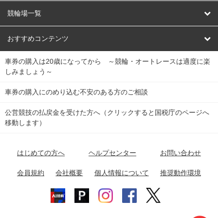
オートレース
レース予想
競輪場一覧
競輪くじ
レース結果
北日本
函館競輪場
青森競輪場
いわき平競輪場
おすすめコンテンツ
車券の購入は20歳になってから ～競輪・オートレースは適度に楽
Dokanto!
キャリーオーバー一覧
関
競輪選手情報
弥彦競輪場
前橋競輪場
取手競輪場
宇都宮競輪場
しみましょう～
東
大宮競輪場
西武園競輪場
京王閣競輪場
立川競輪場
チャリロトプラザ
Perfecta Navi
車券の購入にのめり込む不安のある方のご相談
南
松戸競輪場
千葉競輪場
川崎競輪場
平塚競輪場
公営競技の払戻金を受けた方へ（クリックすると国税庁のページへ
netkeirin
関
移動します）
小田原競輪場
伊東競輪場
静岡競輪場
東
ケイリンガル
中
名古屋競輪場
岐阜競輪場
大垣競輪場
豊橋競輪場
はじめての方へ
ヘルプセンター
お問い合わせ
部
チャリレンジャー
富山競輪場
松阪競輪場
四日市競輪場
会員規約
会社概要
個人情報について
推奨動作環境
競輪場情報
近
福井競輪場
奈良競輪場
向日町競輪場
和歌山競輪場
畿
岸和田競輪場
オートレース場情報