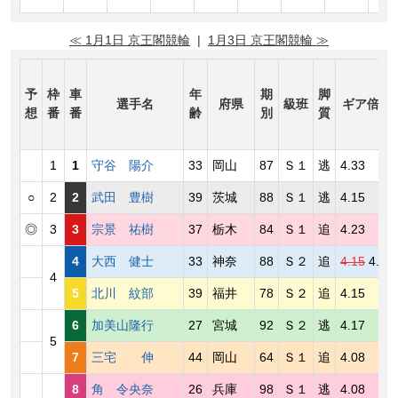
≪ 1月1日 京王閣競輪
|
1月3日 京王閣競輪 ≫
予
枠
車
年
期
脚
選手名
府県
級班
ギア倍数
想
番
番
齢
別
質
1
1
守谷 陽介
33
岡山
87
Ｓ１
逃
4.33
○
2
2
武田 豊樹
39
茨城
88
Ｓ１
逃
4.15
◎
3
3
宗景 祐樹
37
栃木
84
Ｓ１
追
4.23
4
大西 健士
33
神奈
88
Ｓ２
追
4.15
4.25
4
5
北川 紋部
39
福井
78
Ｓ２
追
4.15
6
加美山隆行
27
宮城
92
Ｓ２
逃
4.17
5
7
三宅 伸
44
岡山
64
Ｓ１
追
4.08
8
角 令央奈
26
兵庫
98
Ｓ１
逃
4.08