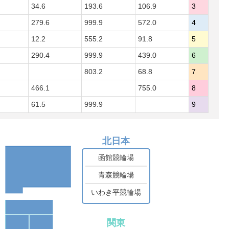
34.6
193.6
106.9
3
279.6
999.9
572.0
4
12.2
555.2
91.8
5
290.4
999.9
439.0
6
803.2
68.8
7
466.1
755.0
8
61.5
999.9
9
北日本
函館競輪場
青森競輪場
いわき平競輪場
関東