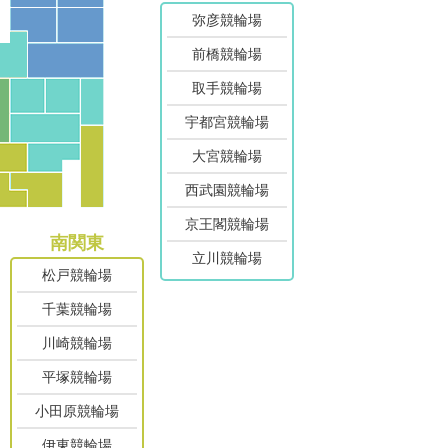
弥彦競輪場
前橋競輪場
取手競輪場
宇都宮競輪場
大宮競輪場
西武園競輪場
京王閣競輪場
南関東
立川競輪場
松戸競輪場
千葉競輪場
川崎競輪場
平塚競輪場
小田原競輪場
伊東競輪場