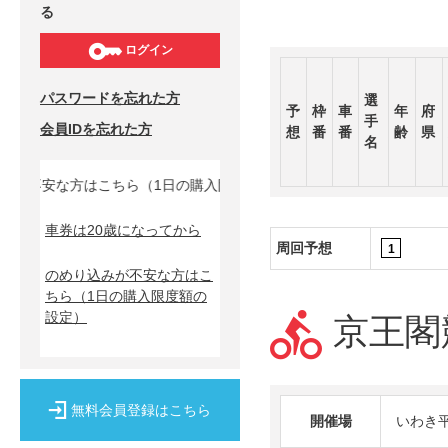
る
ログイン
パスワードを忘れた方
選
予
枠
車
年
府
手
会員IDを忘れた方
想
番
番
齢
県
名
が不安な方はこちら（1日の購入限度額の設定）↓
車券は20歳になってから
周回予想
1
のめり込みが不安な方はこ
ちら
（1日の購入限度額の
設定）
京王閣競
無料会員登録はこちら
開催場
いわき