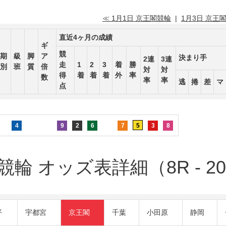
≪ 1月1日 京王閣競輪
|
1月3日 京王
直近4ヶ月の成績
ギ
競
期
級
脚
ア
決まり手
2連
3連
走
1
2
3
着
勝
別
班
質
倍
対
対
得
着
着
着
外
率
数
率
率
逃
捲
差
マ
点
4
9
2
6
7
5
3
8
輪 オッズ表詳細（8R - 20
平
宇都宮
京王閣
千葉
小田原
静岡