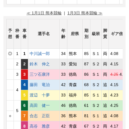
≪ 1月1日 熊本競輪
|
1月3日 熊本競輪 ≫
予
枠
車
年
期
脚
選手名
府県
級班
ギア倍数
想
番
番
齢
別
質
◎
1
1
中川誠一郎
34
熊本
85
Ｓ１
両
4.08
2
2
鈴木 伸之
33
愛知
87
Ｓ２
両
4.15
3
3
三ツ石康洋
33
徳島
86
Ｓ１
両
4.25
4.33
4
藤田 竜治
42
青森
68
Ｓ２
追
4.15
4
5
渡辺 十夢
33
福井
85
Ｓ１
追
4.23
6
高田 健一
46
徳島
61
Ｓ２
追
4.25
5
○
7
合志 正臣
36
熊本
81
Ｓ１
追
4.08
8
高谷 雅彦
42
青森
67
Ｓ２
両
4.17