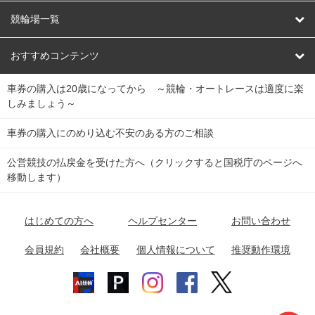
オートレース
レース予想
競輪場一覧
競輪くじ
レース結果
北日本
函館競輪場
青森競輪場
いわき平競輪場
おすすめコンテンツ
車券の購入は20歳になってから ～競輪・オートレースは適度に楽
Dokanto!
キャリーオーバー一覧
関
競輪選手情報
弥彦競輪場
前橋競輪場
取手競輪場
宇都宮競輪場
しみましょう～
東
大宮競輪場
西武園競輪場
京王閣競輪場
立川競輪場
チャリロトプラザ
Perfecta Navi
車券の購入にのめり込む不安のある方のご相談
南
松戸競輪場
千葉競輪場
川崎競輪場
平塚競輪場
公営競技の払戻金を受けた方へ（クリックすると国税庁のページへ
netkeirin
関
移動します）
小田原競輪場
伊東競輪場
静岡競輪場
東
ケイリンガル
中
名古屋競輪場
岐阜競輪場
大垣競輪場
豊橋競輪場
はじめての方へ
ヘルプセンター
お問い合わせ
部
チャリレンジャー
富山競輪場
松阪競輪場
四日市競輪場
会員規約
会社概要
個人情報について
推奨動作環境
競輪場情報
近
福井競輪場
奈良競輪場
向日町競輪場
和歌山競輪場
畿
岸和田競輪場
オートレース場情報