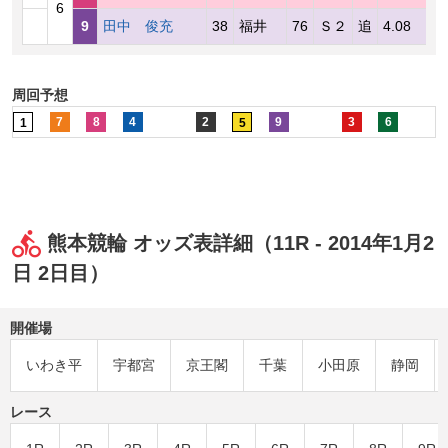
6
9
田中 俊充
38
福井
76
Ｓ２
追
4.08
周回予想
7
8
4
2
9
3
6
1
5
熊本競輪 オッズ表詳細（11R - 2014年1月2
日 2日目）
開催場
いわき平
宇都宮
京王閣
千葉
小田原
静岡
レース