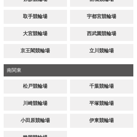
取手競輪場
宇都宮競輪場
大宮競輪場
西武園競輪場
京王閣競輪場
立川競輪場
南関東
松戸競輪場
千葉競輪場
川崎競輪場
平塚競輪場
小田原競輪場
伊東競輪場