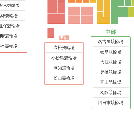
留米競輪場
武雄競輪場
世保競輪場
中部
別府競輪場
四国
名古屋競輪場
熊本競輪場
高松競輪場
岐阜競輪場
小松島競輪場
大垣競輪場
高知競輪場
豊橋競輪場
松山競輪場
富山競輪場
松阪競輪場
四日市競輪場