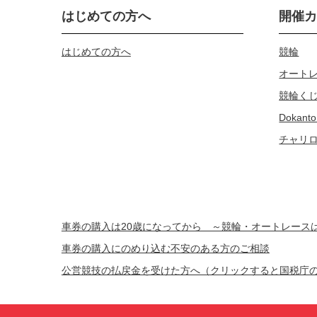
はじめての方へ
開催
はじめての方へ
競輪
オート
競輪く
Dokanto
チャリ
車券の購入は20歳になってから ～競輪・オートレー
車券の購入にのめり込む不安のある方のご相談
公営競技の払戻金を受けた方へ（クリックすると国税庁