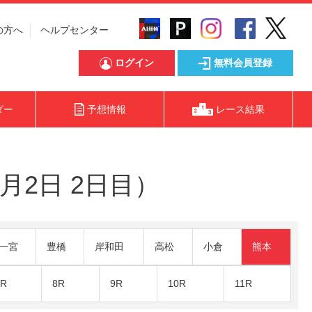
の方へ
ヘルプセンター
ログイン
無料会員登録
ダー
予想情報
レース結果
月2日 2日目）
一宮
豊橋
岸和田
高松
小倉
熊本
7R
8R
9R
10R
11R