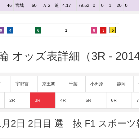
雄
46
宮城
60
Ａ２
追
4.17
79.52
0
0
1
20
0
9
4
6
1
8
3
5
 オッズ表詳細（3R - 201
平
宇都宮
京王閣
千葉
小田原
静岡
2R
3R
4R
5R
6R
年1月2日 2日目 選 抜 F1 スポー