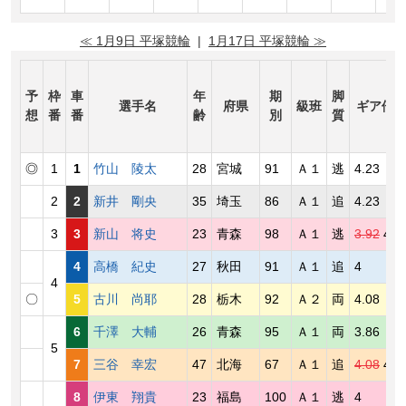
≪ 1月9日 平塚競輪
|
1月17日 平塚競輪 ≫
予
枠
車
年
期
脚
選手名
府県
級班
ギア倍
想
番
番
齢
別
質
◎
1
1
竹山 陵太
28
宮城
91
Ａ１
逃
4.23
2
2
新井 剛央
35
埼玉
86
Ａ１
追
4.23
3
3
新山 将史
23
青森
98
Ａ１
逃
3.92
4
4
高橋 紀史
27
秋田
91
Ａ１
追
4
4
〇
5
古川 尚耶
28
栃木
92
Ａ２
両
4.08
6
千澤 大輔
26
青森
95
Ａ１
両
3.86
5
7
三谷 幸宏
47
北海
67
Ａ１
追
4.08
4.1
8
伊東 翔貴
23
福島
100
Ａ１
逃
4