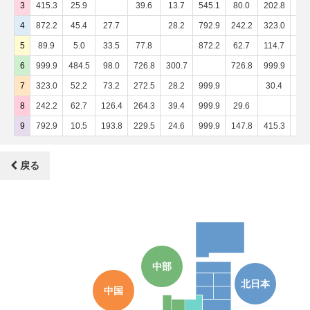
3
415.3
25.9
39.6
13.7
545.1
80.0
202.8
223
4
872.2
45.4
27.7
28.2
792.9
242.2
323.0
300
5
89.9
5.0
33.5
77.8
872.2
62.7
114.7
69
6
999.9
484.5
98.0
726.8
300.7
726.8
999.9
969
7
323.0
52.2
73.2
272.5
28.2
999.9
30.4
323
8
242.2
62.7
126.4
264.3
39.4
999.9
29.6
581
9
792.9
10.5
193.8
229.5
24.6
999.9
147.8
415.3
戻る
中部
北日本
中国