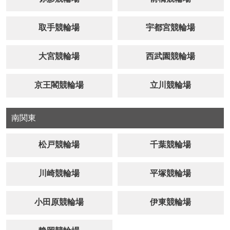
取手競輪場
宇都宮競輪場
大宮競輪場
西武園競輪場
京王閣競輪場
立川競輪場
南関東
松戸競輪場
千葉競輪場
川崎競輪場
平塚競輪場
小田原競輪場
伊東競輪場