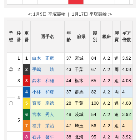
≪ 1月9日 平塚競輪
|
1月17日 平塚競輪 ≫
予
枠
車
年
期
脚
ギア
選手名
府県
級班
競
想
番
番
齢
別
質
倍数
得
1
1
白木 正彦
37
宮城
84
Ａ２
追
3.92
79
◎
2
2
手嶋 靖
43
千葉
67
Ａ２
両
4.08
85
3
3
鈴木 和雄
44
栃木
65
Ａ２
追
4.08
83
4
小林 和彦
37
群馬
82
Ａ２
両
4
78
4
〇
5
齋藤 宗徳
28
千葉
100
Ａ２
逃
4.08
86
6
宮本 秀人
48
茨城
54
Ａ２
追
3.92
65
5
7
福井 栄治
47
埼玉
56
Ａ２
追
4
80
8
石井 啓午
38
北海
95
Ａ２
両
3.92
68