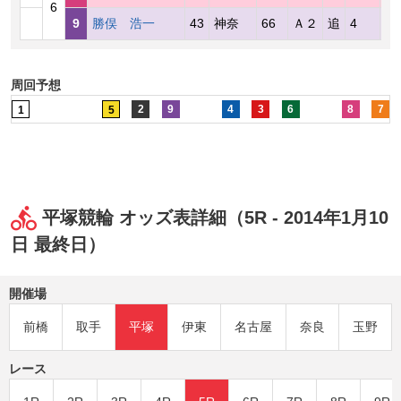
6
9
勝俣 浩一
43
神奈
66
Ａ２
追
4
82
周回予想
2
9
4
3
6
8
7
1
5
平塚競輪 オッズ表詳細（5R - 2014年1月10
日 最終日）
開催場
前橋
取手
平塚
伊東
名古屋
奈良
玉野
レース