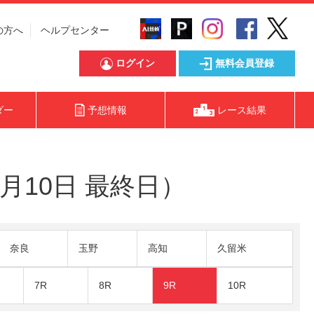
の方へ
ヘルプセンター
ログイン
無料会員登録
ダー
予想情報
レース結果
1月10日 最終日）
奈良
玉野
高知
久留米
7R
8R
9R
10R