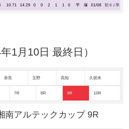
準５
初６
4
10.71
14.29
0
0
2
1
1
0
平 塚
01/08
4年1月10日 最終日）
奈良
玉野
高知
久留米
7R
8R
9R
10R
株）湘南アルテックカップ 9R