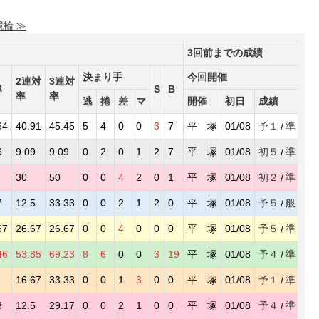
競輪 ≫
3回前までの成績
決まり手
今回開催
2連対
3連対
率
S
B
率
率
逃
捲
差
マ
開催
初日
成績
準８
予１
64
40.91
45.45
5
4
0
0
3
7
平 塚
01/08
準７
初５
6
9.09
9.09
0
2
0
1
2
7
平 塚
01/08
準８
初２
30
50
0
0
4
2
0
1
平 塚
01/08
般２
予５
7
12.5
33.33
0
0
2
1
2
0
平 塚
01/08
準７
予５
67
26.67
26.67
0
0
4
0
0
0
平 塚
01/08
準８
予４
46
53.85
69.23
8
6
0
0
3
19
平 塚
01/08
準７
予１
16.67
33.33
0
0
1
3
0
0
平 塚
01/08
準６
予４
3
12.5
29.17
0
0
2
1
0
0
平 塚
01/08