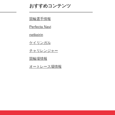
おすすめコンテンツ
競輪選手情報
Perfecta Navi
netkeirin
ケイリンガル
チャリレンジャー
競輪場情報
オートレース場情報