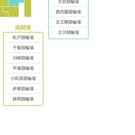
大宮競輪場
西武園競輪場
京王閣競輪場
南関東
立川競輪場
松戸競輪場
千葉競輪場
川崎競輪場
平塚競輪場
小田原競輪場
伊東競輪場
静岡競輪場