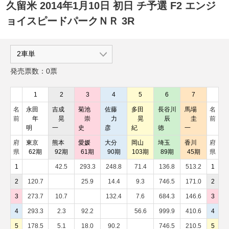
久留米 2014年1月10日 初日 チ予選 F2 エンジ
ョイスピードパークＮＲ 3R
発売票数：0票
1
2
3
4
5
6
7
名
永田
吉成
菊池
佐藤
多田
長谷川
馬場
名
前
年
晃
崇
力
晃
辰
圭
前
明
一
史
彦
紀
徳
一
府
東京
熊本
愛媛
大分
岡山
埼玉
香川
府
県
62期
92期
61期
90期
103期
89期
45期
県
1
42.5
293.3
248.8
71.4
136.8
513.2
1
2
120.7
25.9
14.4
9.3
746.5
171.0
2
3
273.7
10.7
132.4
7.6
684.3
146.6
3
4
293.3
2.3
92.2
56.6
999.9
410.6
4
5
178.5
5.1
18.0
90.2
746.5
210.5
5