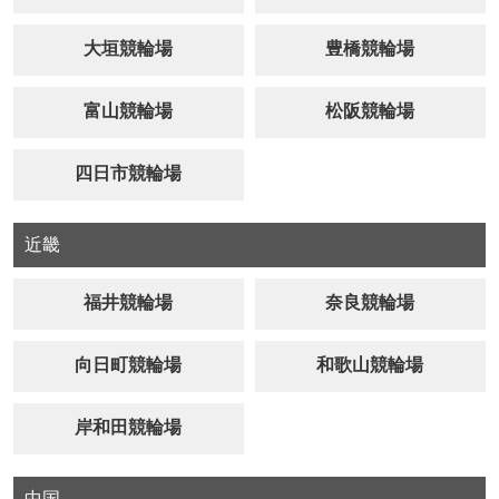
大垣競輪場
豊橋競輪場
富山競輪場
松阪競輪場
四日市競輪場
近畿
福井競輪場
奈良競輪場
向日町競輪場
和歌山競輪場
岸和田競輪場
中国