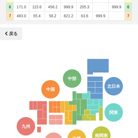
6
171.0
115.6
456.2
999.9
205.3
999.9
6
7
483.0
55.4
58.2
821.2
63.6
999.9
7
戻る
中部
北日本
中国
関東
九州
南関東