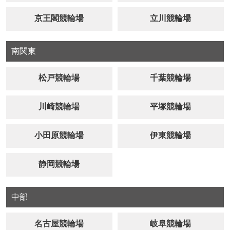
京王閣競輪場
立川競輪場
南関東
松戸競輪場
千葉競輪場
川崎競輪場
平塚競輪場
小田原競輪場
伊東競輪場
静岡競輪場
中部
名古屋競輪場
岐阜競輪場