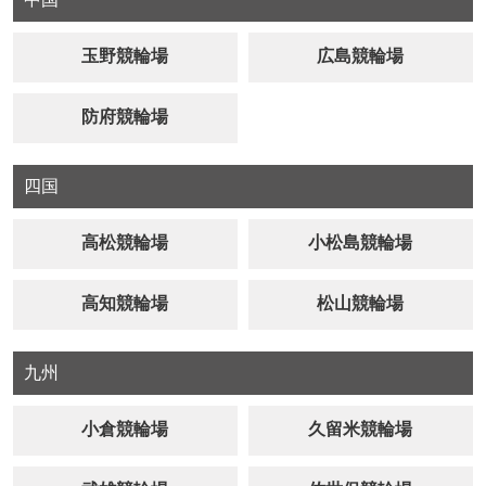
玉野競輪場
広島競輪場
防府競輪場
四国
高松競輪場
小松島競輪場
高知競輪場
松山競輪場
九州
小倉競輪場
久留米競輪場