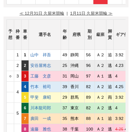
≪ 12月31日 久留米競輪
|
1月11日 久留米競輪 ≫
予
枠
車
年
期
脚
選手名
府県
級班
ギア倍
想
番
番
齢
別
質
1
1
山中 祥吾
49
静岡
56
Ａ２
追
3.92
2
2
安谷屋将志
25
沖縄
96
Ａ２
逃
4.23
○
3
3
工藤 文彦
31
岡山
97
Ａ１
逃
4
4
竹本 裕司
39
香川
82
Ａ２
追
4.25
4
5
甲斐 康昭
29
群馬
89
Ａ２
両
3.92
6
川本龍司郎
37
東京
82
Ａ２
逃
4
5
7
廣田 一成
35
熊本
88
Ａ１
追
3.92
8
遠藤 雅也
38
千葉
100
Ａ２
逃
4.25
4.1