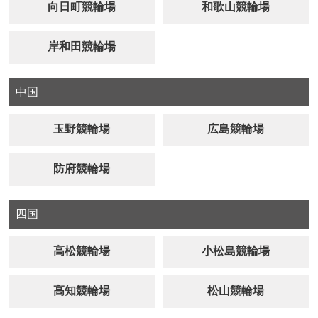
向日町競輪場
和歌山競輪場
岸和田競輪場
中国
玉野競輪場
広島競輪場
防府競輪場
四国
高松競輪場
小松島競輪場
高知競輪場
松山競輪場