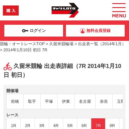
ログイン
無料会員登録
競輪・オートレースTOP
>
久留米競輪場
>
出走表一覧（2014年1月）
>
2014年1月10日 初日 7R
久留米競輪 出走表詳細（7R 2014年1月10
日 初日）
開催場
前橋
取手
平塚
伊東
名古屋
奈良
玉野
レース
1R
2R
3R
4R
5R
6R
7R
8R
9R