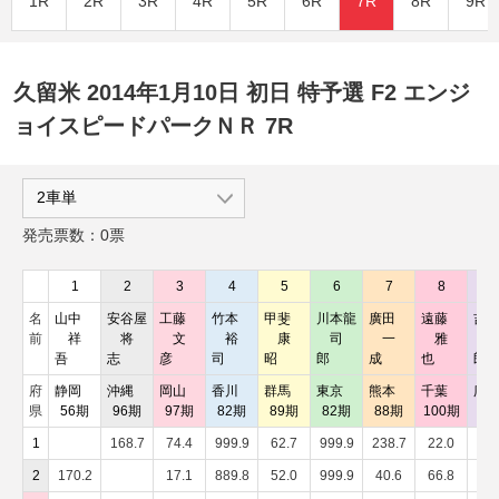
1R
2R
3R
4R
5R
6R
7R
8R
9R
久留米 2014年1月10日 初日 特予選 F2 エンジ
ョイスピードパークＮＲ 7R
発売票数：0票
1
2
3
4
5
6
7
8
9
名
山中
安谷屋
工藤
竹本
甲斐
川本龍
廣田
遠藤
吉
前
祥
将
文
裕
康
司
一
雅
吾
志
彦
司
昭
郎
成
也
府
静岡
沖縄
岡山
香川
群馬
東京
熊本
千葉
広
県
56期
96期
97期
82期
89期
82期
88期
100期
84
1
168.7
74.4
999.9
62.7
999.9
238.7
22.0
98
2
170.2
17.1
889.8
52.0
999.9
40.6
66.8
35