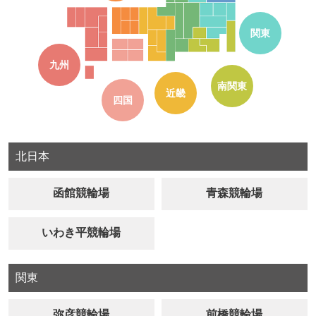
関東
九州
南関東
近畿
四国
北日本
函館競輪場
青森競輪場
いわき平競輪場
関東
弥彦競輪場
前橋競輪場