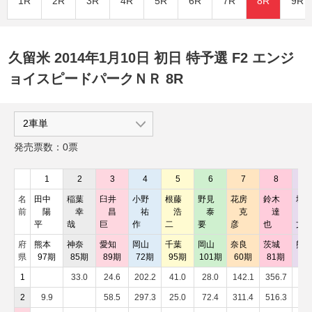
1R
2R
3R
4R
5R
6R
7R
8R
9R
久留米 2014年1月10日 初日 特予選 F2 エンジ
ョイスピードパークＮＲ 8R
発売票数：0票
1
2
3
4
5
6
7
8
9
名
田中
稲葉
臼井
小野
根藤
野見
花房
鈴木
前
陽
幸
昌
祐
浩
泰
克
達
平
哉
巨
作
二
要
彦
也
府
熊本
神奈
愛知
岡山
千葉
岡山
奈良
茨城
熊
県
97期
85期
89期
72期
95期
101期
60期
81期
53
1
33.0
24.6
202.2
41.0
28.0
142.1
356.7
9.
2
9.9
58.5
297.3
25.0
72.4
311.4
516.3
75