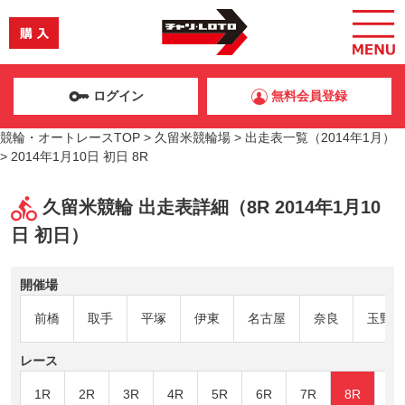
ログイン
無料会員登録
競輪・オートレースTOP
>
久留米競輪場
>
出走表一覧（2014年1月）
>
2014年1月10日 初日 8R
久留米競輪 出走表詳細（8R 2014年1月10
日 初日）
開催場
前橋
取手
平塚
伊東
名古屋
奈良
玉野
レース
1R
2R
3R
4R
5R
6R
7R
8R
9R