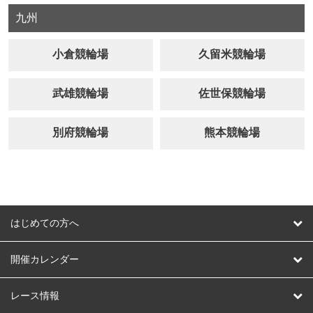
九州
小倉競輪場
久留米競輪場
武雄競輪場
佐世保競輪場
別府競輪場
熊本競輪場
はじめての方へ
はじめての方へ
開催カレンダー
競輪
レース情報