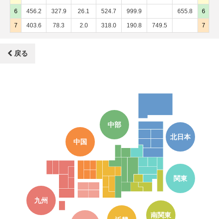
6
456.2
327.9
26.1
524.7
999.9
655.8
6
7
403.6
78.3
2.0
318.0
190.8
749.5
7
戻る
中部
北日本
中国
関東
九州
南関東