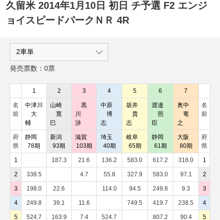
久留米 2014年1月10日 初日 チ予選 F2 エンジ
ョイスピードパークＮＲ 4R
発売票数：0票
1
2
3
4
5
6
7
名
中津川
山崎
黒
中原
坂井
渡邉
奥中
名
前
大
寛
川
博
貴
照
竜
前
輔
巳
渉
志
志
臣
之
府
静岡
新潟
滋賀
埼玉
岐阜
静岡
大阪
府
県
78期
93期
103期
40期
65期
61期
80期
県
1
187.3
21.6
136.2
583.0
617.2
318.0
1
2
338.5
4.7
55.8
327.9
583.0
97.1
2
3
198.0
22.6
114.0
94.5
249.8
9.3
3
4
249.8
39.1
11.6
749.5
419.7
238.5
4
5
524.7
163.9
7.4
524.7
807.2
90.4
5