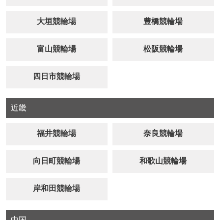
大垣競輪場
豊橋競輪場
富山競輪場
松阪競輪場
四日市競輪場
近畿
福井競輪場
奈良競輪場
向日町競輪場
和歌山競輪場
岸和田競輪場
中国