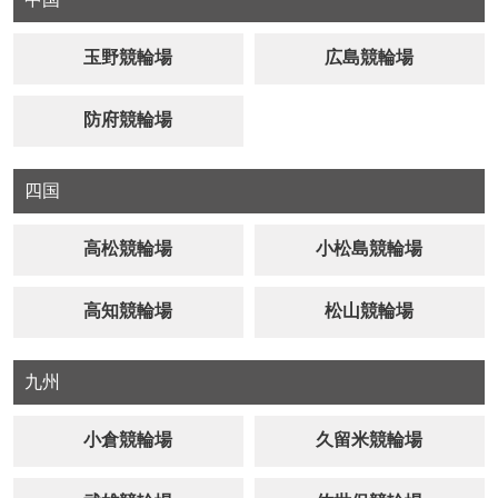
玉野競輪場
広島競輪場
防府競輪場
四国
高松競輪場
小松島競輪場
高知競輪場
松山競輪場
九州
小倉競輪場
久留米競輪場