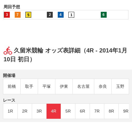
周回予想
3
7
2
4
6
5
1
久留米競輪 オッズ表詳細（4R - 2014年1月
10日 初日）
開催場
前橋
取手
平塚
伊東
名古屋
奈良
玉野
レース
1R
2R
3R
4R
5R
6R
7R
8R
9R