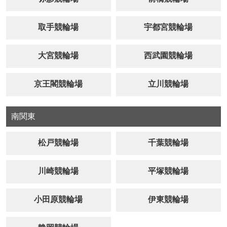
取手競輪場
宇都宮競輪場
大宮競輪場
西武園競輪場
京王閣競輪場
立川競輪場
南関東
松戸競輪場
千葉競輪場
川崎競輪場
平塚競輪場
小田原競輪場
伊東競輪場