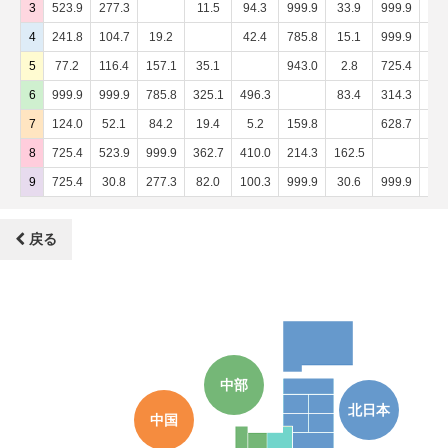
3
523.9
277.3
11.5
94.3
999.9
33.9
999.9
314
4
241.8
104.7
19.2
42.4
785.8
15.1
999.9
122
5
77.2
116.4
157.1
35.1
943.0
2.8
725.4
157
6
999.9
999.9
785.8
325.1
496.3
83.4
314.3
999
7
124.0
52.1
84.2
19.4
5.2
159.8
628.7
75
8
725.4
523.9
999.9
362.7
410.0
214.3
162.5
943
9
725.4
30.8
277.3
82.0
100.3
999.9
30.6
999.9
戻る
中部
北日本
中国