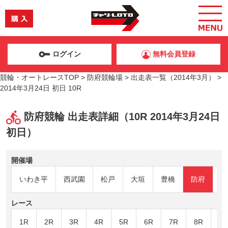
ログイン
無料会員登録
競輪・オートレースTOP
>
防府競輪場
>
出走表一覧（2014年3月）
>
2014年3月24日 初日 10R
防府競輪 出走表詳細（10R 2014年3月24日
初日）
開催場
いわき平
西武園
松戸
大垣
豊橋
防府
小
レース
1R
2R
3R
4R
5R
6R
7R
8R
9R