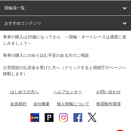
オートレース
レース予想
競輪場一覧
競輪くじ
レース結果
北日本
函館競輪場
青森競輪場
いわき平競輪場
おすすめコンテンツ
車券の購入は20歳になってから ～競輪・オートレースは適度に楽
Dokanto!
キャリーオーバー一覧
関
競輪選手情報
弥彦競輪場
前橋競輪場
取手競輪場
宇都宮競輪場
しみましょう～
東
大宮競輪場
西武園競輪場
京王閣競輪場
立川競輪場
チャリロトプラザ
Perfecta Navi
車券の購入にのめり込む不安のある方のご相談
南
松戸競輪場
千葉競輪場
川崎競輪場
平塚競輪場
公営競技の払戻金を受けた方へ（クリックすると国税庁のページへ
netkeirin
関
移動します）
小田原競輪場
伊東競輪場
静岡競輪場
東
ケイリンガル
中
名古屋競輪場
岐阜競輪場
大垣競輪場
豊橋競輪場
はじめての方へ
ヘルプセンター
お問い合わせ
部
チャリレンジャー
富山競輪場
松阪競輪場
四日市競輪場
会員規約
会社概要
個人情報について
推奨動作環境
競輪場情報
近
福井競輪場
奈良競輪場
向日町競輪場
和歌山競輪場
畿
岸和田競輪場
オートレース場情報