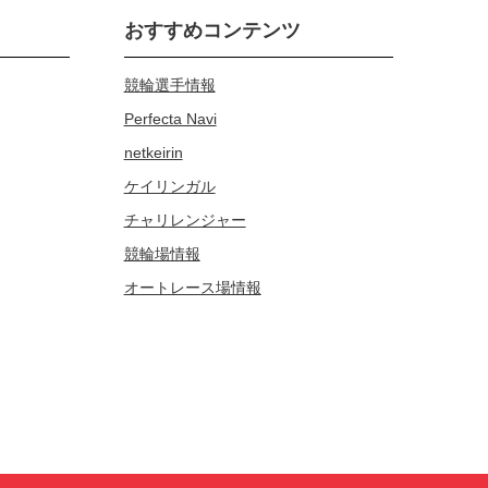
おすすめコンテンツ
競輪選手情報
Perfecta Navi
netkeirin
ケイリンガル
チャリレンジャー
競輪場情報
オートレース場情報