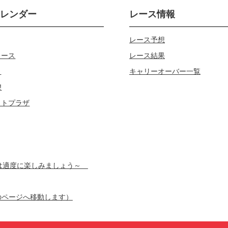
カレンダー
レース情報
レース予想
レース
レース結果
じ
キャリーオーバー一覧
!
ロトプラザ
スは適度に楽しみましょう～
のページへ移動します）