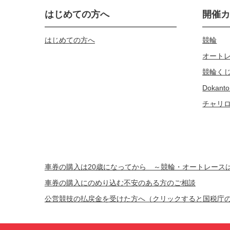
はじめての方へ
開催
はじめての方へ
競輪
オート
競輪く
Dokanto
チャリ
車券の購入は20歳になってから ～競輪・オートレー
車券の購入にのめり込む不安のある方のご相談
公営競技の払戻金を受けた方へ（クリックすると国税庁