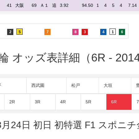
二
41
大阪
69
Ａ１
追
3.92
94.50
1
4
5
4
7.14
2
5
7
8
3
4
1
6
 オッズ表詳細（6R - 201
平
西武園
松戸
大垣
2R
3R
4R
5R
6R
年3月24日 初日 初特選 F1 スポニ