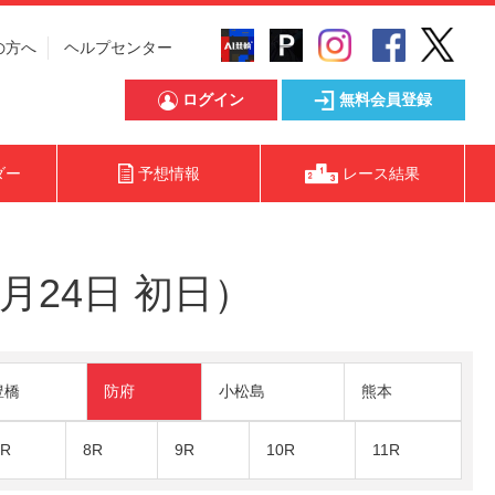
の方へ
ヘルプセンター
ログイン
無料会員登録
ダー
予想情報
レース結果
月24日 初日）
豊橋
防府
小松島
熊本
7R
8R
9R
10R
11R