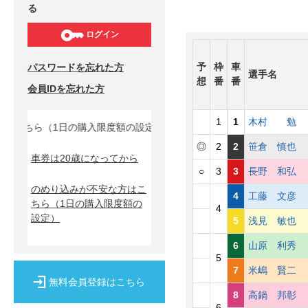
る
ログイン
予
枠
車
パスワードを忘れた方
選手名
想
番
番
会員IDを忘れた方
1
1
木村 
ちら（1日の購入限度額の設定）↓
◎
2
2
笹倉 慎
車券は20歳になってから
○
3
3
長野 和
のめり込みが不安な方はこ
4
工藤 文
ちら
（1日の購入限度額の
4
設定）
5
浅見 敏
6
山原 利
5
7
米嶋 賢
無料会員登録はこちら
8
高鍋 邦
6