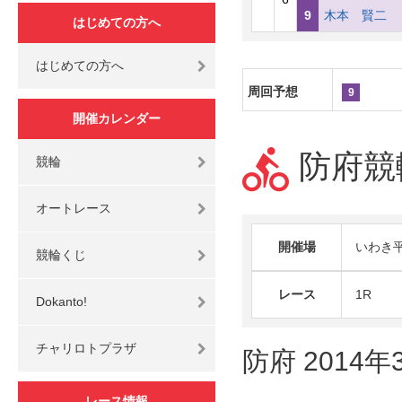
9
木本 賢
はじめての方へ
はじめての方へ
周回予想
9
開催カレンダー
防府競輪
競輪
オートレース
開催場
いわき
競輪くじ
レース
1R
Dokanto!
チャリロトプラザ
防府 2014
レース情報