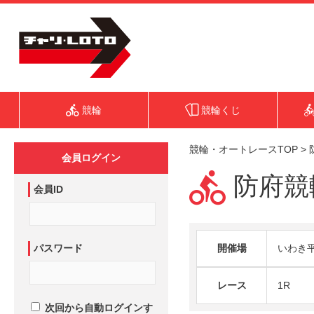
競輪
競輪くじ
競輪・オートレースTOP
>
会員ログイン
防府競輪
会員ID
パスワード
開催場
いわき
レース
1R
次回から自動ログインす