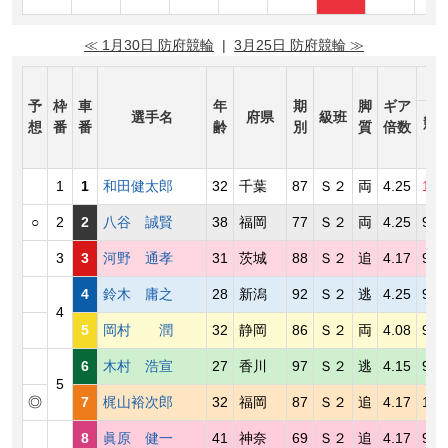
≪ 1月30日 防府競輪
|
3月25日 防府競輪 ≫
予
枠
車
年
期
脚
ギア
選手名
府県
級班
競
想
番
番
齢
別
質
倍数
1
1
和田健太郎
32
千葉
87
Ｓ２
両
4.25
102
○
2
2
八谷 誠賢
38
福岡
77
Ｓ２
両
4.25
99.
3
3
河野 通孝
31
茨城
88
Ｓ２
追
4.17
98.
4
鈴木 庸之
28
新潟
92
Ｓ２
逃
4.25
97.
4
5
岡村 潤
32
静岡
86
Ｓ２
両
4.08
98.
6
木村 浩宣
27
香川
97
Ｓ２
逃
4.15
90.
5
◎
7
梶山裕次郎
32
福岡
87
Ｓ２
追
4.17
100
8
眞原 健一
41
神奈
69
Ｓ２
追
4.17
95.