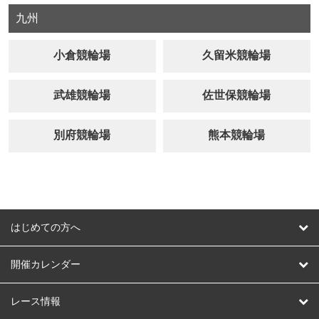
九州
小倉競輪場
久留米競輪場
武雄競輪場
佐世保競輪場
別府競輪場
熊本競輪場
はじめての方へ
はじめての方へ
開催カレンダー
競輪
レース情報