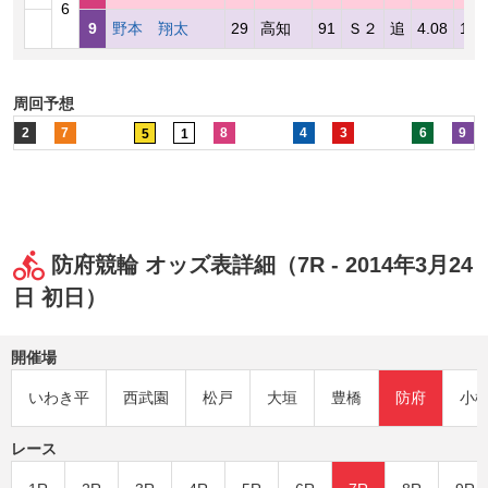
6
9
野本 翔太
29
高知
91
Ｓ２
追
4.08
101
周回予想
2
7
8
4
3
6
9
5
1
防府競輪 オッズ表詳細（7R - 2014年3月24
日 初日）
開催場
いわき平
西武園
松戸
大垣
豊橋
防府
小
レース