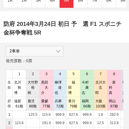
1R
2R
3R
4R
5R
6R
7R
8R
9R
防府 2014年3月24日 初日 予 選 F1 スポニチ
金杯争奪戦 5R
発売票数：0票
1
2
3
4
5
6
7
8
9
名
北川
大竹野
黒田
柳澤
福
今村
北川大
新
前
智
裕
大
達
田
康
五
村
博
樹
介
也
博
志
郎
真
府
滋賀
鹿児
愛媛
兵庫
香川
福岡
大阪
岡山
熊
県
61期
88期
77期
72期
79期
66期
103期
87期
53
1
125.5
115.6
999.9
627.6
999.9
1.8
292.9
313
2
115.6
191.0
999.9
627.6
999.9
12.5
313.8
102