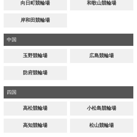
向日町競輪場
和歌山競輪場
岸和田競輪場
中国
玉野競輪場
広島競輪場
防府競輪場
四国
高松競輪場
小松島競輪場
高知競輪場
松山競輪場