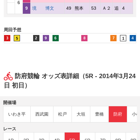
6
9
境 博文
49
熊本
53
Ａ２
追
4
85
周回予想
3
2
9
6
8
7
4
5
1
防府競輪 オッズ表詳細（5R - 2014年3月24
日 初日）
開催場
いわき平
西武園
松戸
大垣
豊橋
防府
小
レース