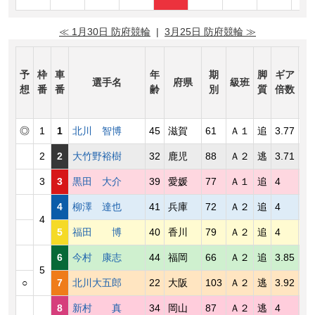
≪ 1月30日 防府競輪
|
3月25日 防府競輪 ≫
予
枠
車
年
期
脚
ギア
選手名
府県
級班
競
想
番
番
齢
別
質
倍数
得
◎
1
1
北川 智博
45
滋賀
61
Ａ１
追
3.77
90
2
2
大竹野裕樹
32
鹿児
88
Ａ２
逃
3.71
84
3
3
黒田 大介
39
愛媛
77
Ａ１
追
4
86
4
柳澤 達也
41
兵庫
72
Ａ２
追
4
82
4
5
福田 博
40
香川
79
Ａ２
追
4
83
6
今村 康志
44
福岡
66
Ａ２
追
3.85
77
5
○
7
北川大五郎
22
大阪
103
Ａ２
逃
3.92
88
8
新村 真
34
岡山
87
Ａ２
逃
4
80