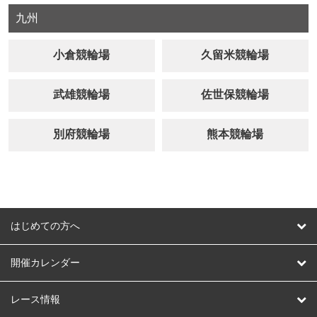
九州
小倉競輪場
久留米競輪場
武雄競輪場
佐世保競輪場
別府競輪場
熊本競輪場
はじめての方へ
はじめての方へ
開催カレンダー
競輪
レース情報