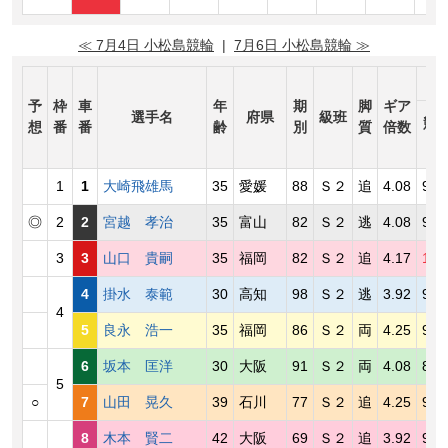
≪ 7月4日 小松島競輪
|
7月6日 小松島競輪 ≫
予
枠
車
年
期
脚
ギア
選手名
府県
級班
競
想
番
番
齢
別
質
倍数
1
1
大崎飛雄馬
35
愛媛
88
Ｓ２
追
4.08
95.
◎
2
2
宮越 孝治
35
富山
82
Ｓ２
逃
4.08
96.
3
3
山口 貴嗣
35
福岡
82
Ｓ２
追
4.17
101
4
掛水 泰範
30
高知
98
Ｓ２
逃
3.92
93.
4
5
良永 浩一
35
福岡
86
Ｓ２
両
4.25
98.
6
坂本 匡洋
30
大阪
91
Ｓ２
両
4.08
86.
5
○
7
山田 晃久
39
石川
77
Ｓ２
追
4.25
96.
8
木本 賢二
42
大阪
69
Ｓ２
追
3.92
91.