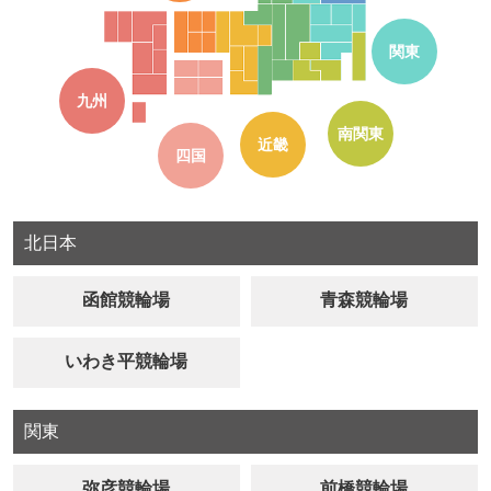
関東
九州
南関東
近畿
四国
北日本
函館競輪場
青森競輪場
いわき平競輪場
関東
弥彦競輪場
前橋競輪場