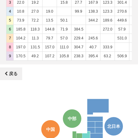
3
22.0
19.2
15.8
27.7
167.9
123.3
301.4
184
4
10.8
27.0
19.0
99.9
138.3
123.3
270.6
281
5
73.9
72.2
13.5
50.1
344.2
189.6
449.6
265
6
185.8
118.3
144.8
71.9
384.5
272.0
57.9
569
7
104.2
11.3
79.7
57.0
229.4
245.6
531.0
108
8
197.0
131.5
157.0
111.0
304.7
40.7
333.9
464
9
170.5
49.2
107.2
105.8
238.3
395.4
63.2
506.9
戻る
中部
北日本
中国