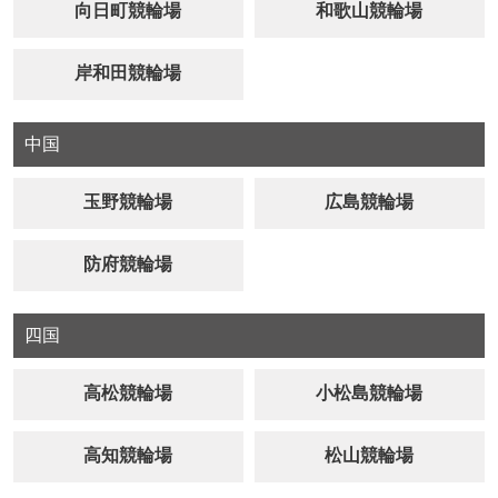
向日町競輪場
和歌山競輪場
岸和田競輪場
中国
玉野競輪場
広島競輪場
防府競輪場
四国
高松競輪場
小松島競輪場
高知競輪場
松山競輪場