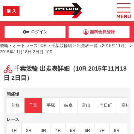
ログイン
無料会員登録
競輪・オートレースTOP
>
千葉競輪場
>
出走表一覧（2015年11月）
>
2015年11月18日 2日目 10R
千葉競輪 出走表詳細（10R 2015年11月18
日 2日目）
開催場
前橋
千葉
平塚
岐阜
富山
向日町
高松
レース
1R
2R
3R
4R
5R
6R
7R
8R
9R