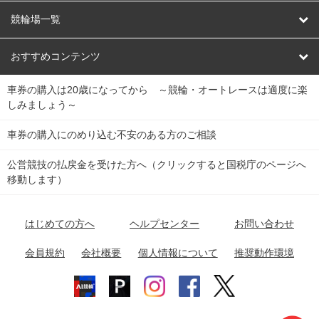
オートレース
レース予想
競輪場一覧
競輪くじ
レース結果
北日本
函館競輪場
青森競輪場
いわき平競輪場
おすすめコンテンツ
車券の購入は20歳になってから ～競輪・オートレースは適度に楽
Dokanto!
キャリーオーバー一覧
関
競輪選手情報
弥彦競輪場
前橋競輪場
取手競輪場
宇都宮競輪場
しみましょう～
東
大宮競輪場
西武園競輪場
京王閣競輪場
立川競輪場
チャリロトプラザ
Perfecta Navi
車券の購入にのめり込む不安のある方のご相談
南
松戸競輪場
千葉競輪場
川崎競輪場
平塚競輪場
公営競技の払戻金を受けた方へ（クリックすると国税庁のページへ
netkeirin
関
移動します）
小田原競輪場
伊東競輪場
静岡競輪場
東
ケイリンガル
中
名古屋競輪場
岐阜競輪場
大垣競輪場
豊橋競輪場
はじめての方へ
ヘルプセンター
お問い合わせ
部
チャリレンジャー
富山競輪場
松阪競輪場
四日市競輪場
会員規約
会社概要
個人情報について
推奨動作環境
競輪場情報
近
福井競輪場
奈良競輪場
向日町競輪場
和歌山競輪場
畿
岸和田競輪場
オートレース場情報