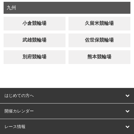
九州
小倉競輪場
久留米競輪場
武雄競輪場
佐世保競輪場
別府競輪場
熊本競輪場
はじめての方へ
はじめての方へ
開催カレンダー
競輪
レース情報