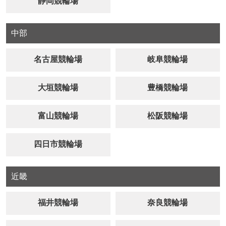
静岡競輪場
中部
名古屋競輪場
岐阜競輪場
大垣競輪場
豊橋競輪場
富山競輪場
松阪競輪場
四日市競輪場
近畿
福井競輪場
奈良競輪場