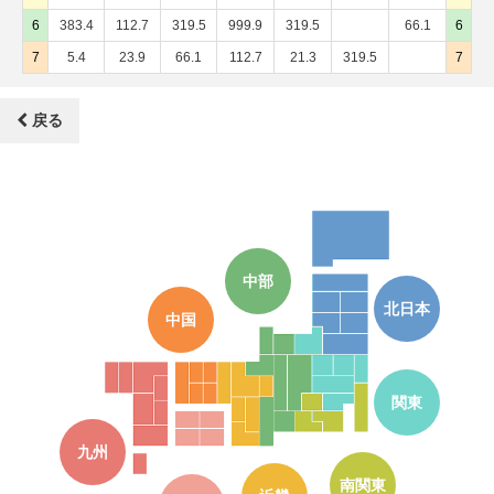
6
383.4
112.7
319.5
999.9
319.5
66.1
6
7
5.4
23.9
66.1
112.7
21.3
319.5
7
戻る
中部
北日本
中国
関東
九州
南関東