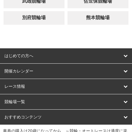
武雄競輪場
佐世保競輪場
別府競輪場
熊本競輪場
はじめての方へ
はじめての方へ
開催カレンダー
競輪
レース情報
オートレース
レース予想
競輪場一覧
競輪くじ
レース結果
北日本
函館競輪場
青森競輪場
いわき平競輪場
おすすめコンテンツ
車券の購入は20歳になってから ～競輪・オートレースは適度に楽