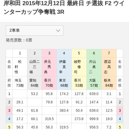
岸和田 2015年12月12日 最終日 チ選抜 F2 ウイ
ンターカップ争奪戦 3R
発売票数：0票
1
2
3
4
5
6
7
名
松
山田二
井元
伊藤
綾野
片山
渡辺
名
前
村
三
秀
直
修
眞
高
前
悟
補
典
幸
司
二
志
府
埼玉
愛知
香川
東京
香川
大阪
栃木
府
県
73期
64期
70期
68期
53期
57期
84期
県
1
53.2
95.8
174.2
127.8
639.0
3.1
1
2
28.1
79.8
127.8
91.2
147.4
11.4
2
3
49.1
61.8
383.4
50.4
639.0
12.5
3
4
17.2
66.1
319.5
273.8
999.9
18.0
4
5
56.3
45.6
56.3
319.5
958.5
7.2
5