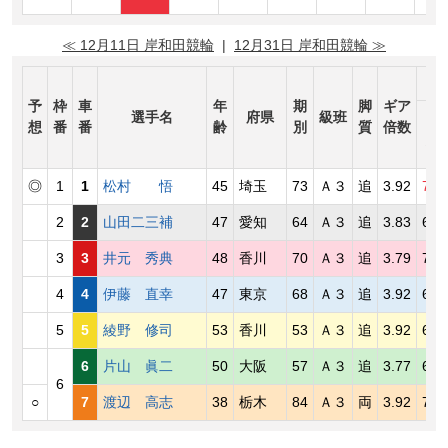
≪ 12月11日 岸和田競輪
|
12月31日 岸和田競輪 ≫
予
枠
車
年
期
脚
ギア
選手名
府県
級班
競
想
番
番
齢
別
質
倍数
得
◎
1
1
松村 悟
45
埼玉
73
Ａ３
追
3.92
72.
2
2
山田二三補
47
愛知
64
Ａ３
追
3.83
68.
3
3
井元 秀典
48
香川
70
Ａ３
追
3.79
70.
4
4
伊藤 直幸
47
東京
68
Ａ３
追
3.92
69.
5
5
綾野 修司
53
香川
53
Ａ３
追
3.92
69.
6
片山 眞二
50
大阪
57
Ａ３
追
3.77
66.
6
○
7
渡辺 高志
38
栃木
84
Ａ３
両
3.92
72.