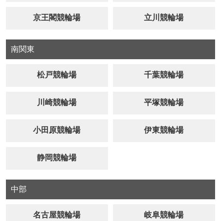
京王閣競輪場
立川競輪場
南関東
松戸競輪場
千葉競輪場
川崎競輪場
平塚競輪場
小田原競輪場
伊東競輪場
静岡競輪場
中部
名古屋競輪場
岐阜競輪場