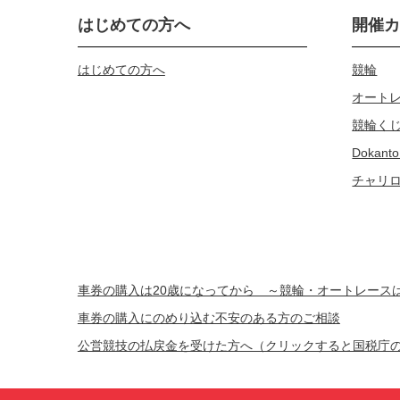
はじめての方へ
開催
はじめての方へ
競輪
オート
競輪く
Dokanto
チャリ
車券の購入は20歳になってから ～競輪・オートレー
車券の購入にのめり込む不安のある方のご相談
公営競技の払戻金を受けた方へ（クリックすると国税庁