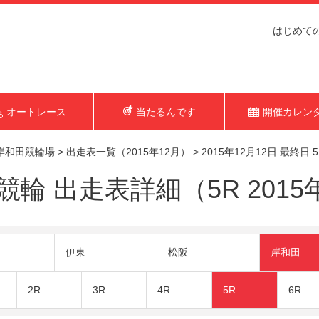
はじめて
オートレース
当たるんです
開催カレン
岸和田競輪場
>
出走表一覧（2015年12月）
>
2015年12月12日 最終日 5
輪 出走表詳細（5R 2015
伊東
松阪
岸和田
2R
3R
4R
5R
6R