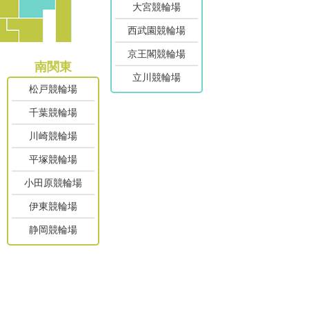
大宮競輪場
西武園競輪場
京王閣競輪場
南関東
立川競輪場
松戸競輪場
千葉競輪場
川崎競輪場
平塚競輪場
小田原競輪場
伊東競輪場
静岡競輪場