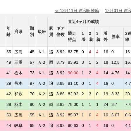
≪ 12月11日 岸和田競輪
|
12月31日 岸
直近4ヶ月の成績
年
期
脚
ギア
府県
級班
競走
1
2
3
着
2
齢
別
質
倍数
勝率
得点
着
着
着
外
率
俊
55
広島
45
Ａ１
追
3.92
83.75
0
4
4
16
0
16
芝
49
三重
57
Ａ２
両
3.79
83.91
3
1
2
18
12.5
16
幸
41
栃木
73
Ａ１
追
3.92
90.00
1
2
4
14
4.76
14
紀
29
熊本
97
Ａ２
追
3.85
81.10
0
1
4
16
0
4.
二
42
和歌
70
Ａ２
追
3.86
82.92
2
3
0
19
8.33
20
志
38
栃木
80
Ａ２
両
3.83
78.30
1
1
1
24
3.7
7.
吾
50
広島
55
Ａ１
追
3.92
85.07
1
0
4
10
6.67
6.
伸
44
岐阜
68
Ａ２
追
3.92
80.63
0
1
4
19
0
4.