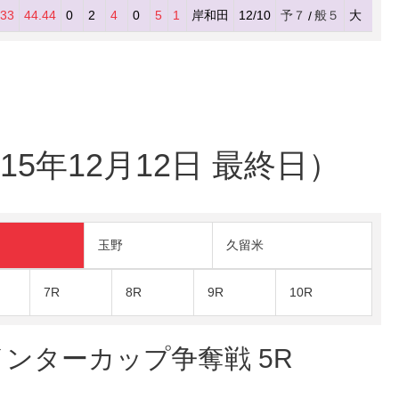
般５
予７
.33
44.44
0
2
4
0
5
1
岸和田
12/10
大 宮
15年12月12日 最終日）
玉野
久留米
7R
8R
9R
10R
 ウインターカップ争奪戦 5R