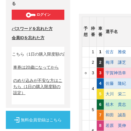
る
ログイン
予
枠
車
パスワードを忘れた方
選手名
想
番
番
会員IDを忘れた方
1
1
佐古 雅
はこちら（1日の購入限度額の設定）↓
2
2
梅澤 謙
車券は20歳になってから
○
3
3
宇賀神浩
のめり込みが不安な方はこ
4
佐藤 隆
ちら
（1日の購入限度額の
4
設定）
5
大川 栄
6
植木 貴
5
7
和田 誠
無料会員登録はこちら
8
若原 英
6