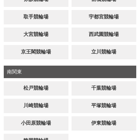
取手競輪場
宇都宮競輪場
大宮競輪場
西武園競輪場
京王閣競輪場
立川競輪場
南関東
松戸競輪場
千葉競輪場
川崎競輪場
平塚競輪場
小田原競輪場
伊東競輪場