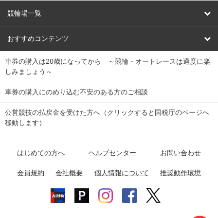
オートレース
レース予想
競輪場一覧
競輪くじ
レース結果
北日本
函館競輪場
青森競輪場
いわき平競輪場
おすすめコンテンツ
車券の購入は20歳になってから ～競輪・オートレースは適度に楽
Dokanto!
キャリーオーバー一覧
関
競輪選手情報
弥彦競輪場
前橋競輪場
取手競輪場
宇都宮競輪場
しみましょう～
東
大宮競輪場
西武園競輪場
京王閣競輪場
立川競輪場
チャリロトプラザ
Perfecta Navi
車券の購入にのめり込む不安のある方のご相談
南
松戸競輪場
千葉競輪場
川崎競輪場
平塚競輪場
公営競技の払戻金を受けた方へ（クリックすると国税庁のページへ
netkeirin
関
移動します）
小田原競輪場
伊東競輪場
静岡競輪場
東
ケイリンガル
中
名古屋競輪場
岐阜競輪場
大垣競輪場
豊橋競輪場
はじめての方へ
ヘルプセンター
お問い合わせ
部
チャリレンジャー
富山競輪場
松阪競輪場
四日市競輪場
会員規約
会社概要
個人情報について
推奨動作環境
競輪場情報
近
福井競輪場
奈良競輪場
向日町競輪場
和歌山競輪場
畿
岸和田競輪場
オートレース場情報