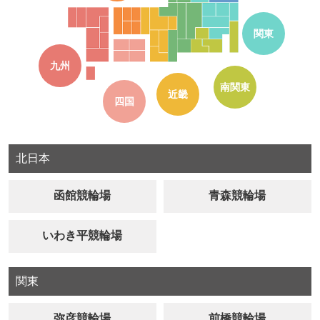
関東
九州
南関東
近畿
四国
北日本
函館競輪場
青森競輪場
いわき平競輪場
関東
弥彦競輪場
前橋競輪場