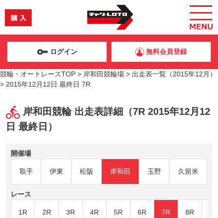
ログイン
無料会員登録
競輪・オートレースTOP
>
岸和田競輪場
>
出走表一覧（2015年12月）
>
2015年12月12日 最終日 7R
岸和田競輪 出走表詳細（7R 2015年12月12
日 最終日）
開催場
取手
伊東
松阪
岸和田
玉野
久留米
レース
1R
2R
3R
4R
5R
6R
7R
8R
9R