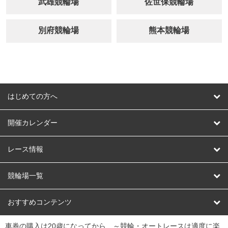
武雄競輪場
佐世保競輪場
別府競輪場
熊本競輪場
はじめての方へ
はじめての方へ
開催カレンダー
競輪
レース情報
オートレース
レース予想
競輪場一覧
競輪くじ
レース結果
北日本
函館競輪場
青森競輪場
いわき平競輪場
おすすめコンテンツ
車券の購入は20歳になってから ～競輪・オートレースは適度に楽