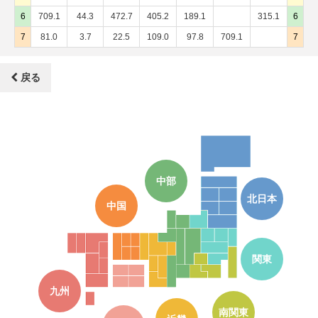
6
709.1
44.3
472.7
405.2
189.1
315.1
6
7
81.0
3.7
22.5
109.0
97.8
709.1
7
戻る
中部
北日本
中国
関東
九州
南関東