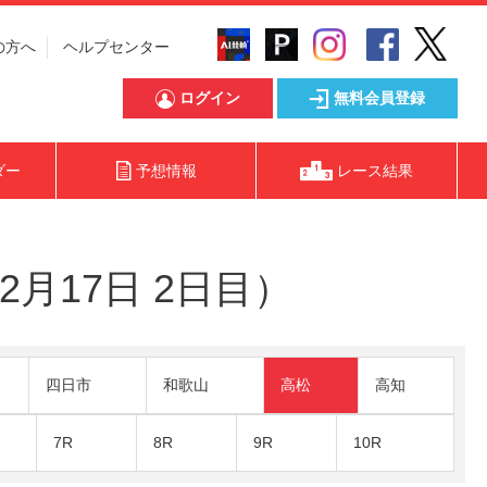
の方へ
ヘルプセンター
ログイン
無料会員登録
ダー
予想情報
レース結果
2月17日 2日目）
四日市
和歌山
高松
高知
7R
8R
9R
10R