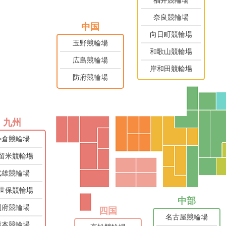
奈良競輪場
中国
向日町競輪場
玉野競輪場
和歌山競輪場
広島競輪場
岸和田競輪場
防府競輪場
九州
小倉競輪場
留米競輪場
武雄競輪場
世保競輪場
中部
別府競輪場
四国
名古屋競輪場
熊本競輪場