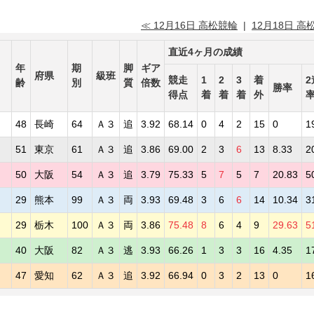
≪ 12月16日 高松競輪
|
12月18日 高
直近4ヶ月の成績
年
期
脚
ギア
府県
級班
競走
1
2
3
着
2
齢
別
質
倍数
勝率
得点
着
着
着
外
博
48
長崎
64
Ａ３
追
3.92
68.14
0
4
2
15
0
1
久
51
東京
61
Ａ３
追
3.86
69.00
2
3
6
13
8.33
2
彦
50
大阪
54
Ａ３
追
3.79
75.33
5
7
5
7
20.83
5
八
29
熊本
99
Ａ３
両
3.93
69.48
3
6
6
14
10.34
3
彦
29
栃木
100
Ａ３
両
3.86
75.48
8
6
4
9
29.63
5
彦
40
大阪
82
Ａ３
逃
3.93
66.26
1
3
3
16
4.35
1
一
47
愛知
62
Ａ３
追
3.92
66.94
0
3
2
13
0
1