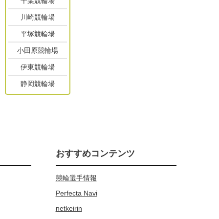
千葉競輪場
川崎競輪場
平塚競輪場
小田原競輪場
伊東競輪場
静岡競輪場
おすすめコンテンツ
競輪選手情報
Perfecta Navi
netkeirin