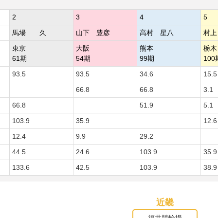
2
3
4
5
馬場 久
山下 豊彦
高村 星八
村
東京
大阪
熊本
栃
61期
54期
99期
100
93.5
93.5
34.6
15.5
66.8
66.8
3.1
66.8
51.9
5.1
103.9
35.9
12.6
12.4
9.9
29.2
44.5
24.6
103.9
35.9
133.6
42.5
103.9
38.9
近畿
福井競輪場