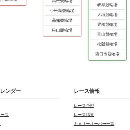
高松競輪場
岐阜競輪場
小松島競輪場
大垣競輪場
高知競輪場
豊橋競輪場
松山競輪場
富山競輪場
松阪競輪場
四日市競輪場
カレンダー
レース情報
レース予想
レース
レース結果
じ
キャリーオーバー一覧