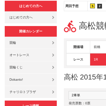
はじめての方へ
周回予想
5
2
はじめての方へ
高松競輪
開催カレンダー
競輪
開催場
前橋
オートレース
レース
1R
競輪くじ
高松 2015年
Dokanto!
チャリロトプラザ
発売票数：0票
レース情報