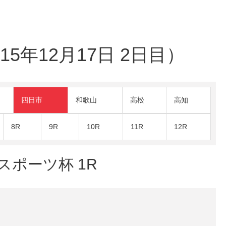
15年12月17日 2日目）
四日市
和歌山
高松
高知
8R
9R
10R
11R
12R
京スポーツ杯 1R