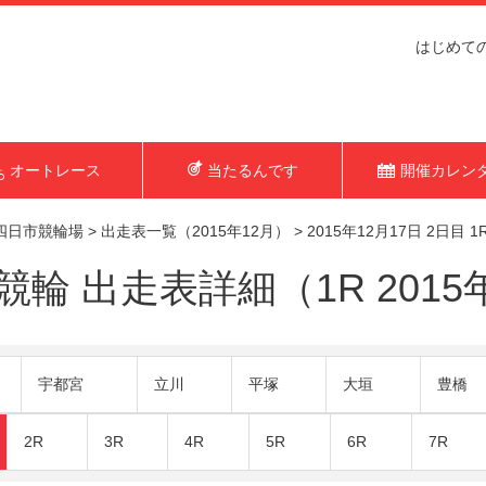
はじめて
オートレース
当たるんです
開催カレン
四日市競輪場
>
出走表一覧（2015年12月）
>
2015年12月17日 2日目 1
輪 出走表詳細（1R 2015年
宇都宮
立川
平塚
大垣
豊橋
2R
3R
4R
5R
6R
7R