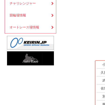
チャリレンジャー
競輪場情報
オートレース場情報
久
佐