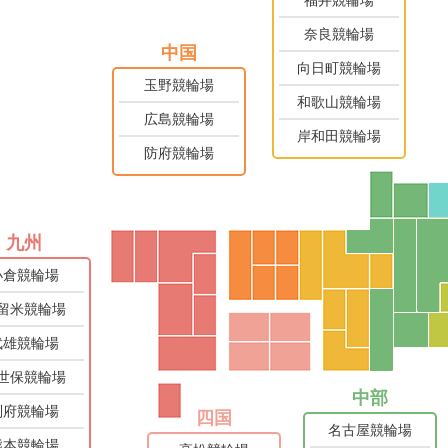
奈良競輪場
中国
向日町競輪場
玉野競輪場
和歌山競輪場
広島競輪場
岸和田競輪場
防府競輪場
九州
小倉競輪場
留米競輪場
武雄競輪場
世保競輪場
中部
別府競輪場
四国
名古屋競輪場
熊本競輪場