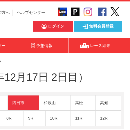
の方へ
ヘルプセンター
ログイン
無料会員登録
ダー
予想情報
レース結果
R
12月17日 2日目）
四日市
和歌山
高松
高知
8R
9R
10R
11R
12R