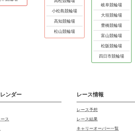
高松競輪場
岐阜競輪場
小松島競輪場
大垣競輪場
高知競輪場
豊橋競輪場
松山競輪場
富山競輪場
松阪競輪場
四日市競輪場
カレンダー
レース情報
レース予想
レース
レース結果
じ
キャリーオーバー一覧