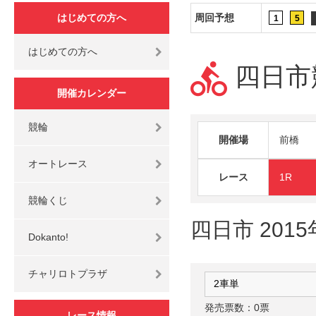
はじめての方へ
周回予想
1
5
はじめての方へ
四日市競
開催カレンダー
競輪
開催場
前橋
オートレース
レース
1R
競輪くじ
四日市 2015
Dokanto!
チャリロトプラザ
発売票数：0票
レース情報