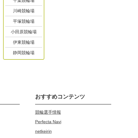
千葉競輪場
川崎競輪場
平塚競輪場
小田原競輪場
伊東競輪場
静岡競輪場
おすすめコンテンツ
競輪選手情報
Perfecta Navi
netkeirin