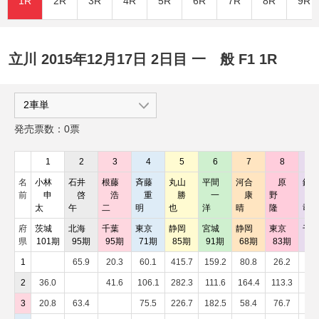
1R
2R
3R
4R
5R
6R
7R
8R
9R
立川 2015年12月17日 2日目 一 般 F1 1R
発売票数：0票
1
2
3
4
5
6
7
8
9
名
小林
石井
根藤
斉藤
丸山
平間
河合
原
鈴
前
申
啓
浩
重
勝
一
康
野
太
午
二
明
也
洋
晴
隆
府
茨城
北海
千葉
東京
静岡
宮城
静岡
東京
千
県
101期
95期
95期
71期
85期
91期
68期
83期
50
1
65.9
20.3
60.1
415.7
159.2
80.8
26.2
18
2
36.0
41.6
106.1
282.3
111.6
164.4
113.3
43
3
20.8
63.4
75.5
226.7
182.5
58.4
76.7
7.