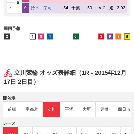
6
○
9
鈴木 栄司
54
千葉
50
Ａ２
追
3.92
82
周回予想
2
8
4
6
3
9
7
1
5
立川競輪 オッズ表詳細（1R - 2015年12月
17日 2日目）
開催場
前橋
宇都宮
立川
平塚
大垣
豊橋
四日市
レース