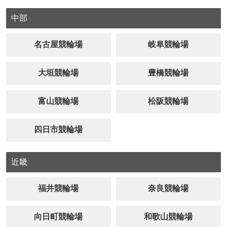
中部
名古屋競輪場
岐阜競輪場
大垣競輪場
豊橋競輪場
富山競輪場
松阪競輪場
四日市競輪場
近畿
福井競輪場
奈良競輪場
向日町競輪場
和歌山競輪場