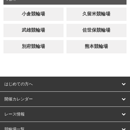
小倉競輪場
久留米競輪場
武雄競輪場
佐世保競輪場
別府競輪場
熊本競輪場
はじめての方へ
はじめての方へ
開催カレンダー
競輪
レース情報
オートレース
レース予想
競輪場一覧