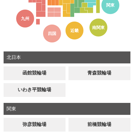
関東
九州
南関東
近畿
四国
北日本
函館競輪場
青森競輪場
いわき平競輪場
関東
弥彦競輪場
前橋競輪場