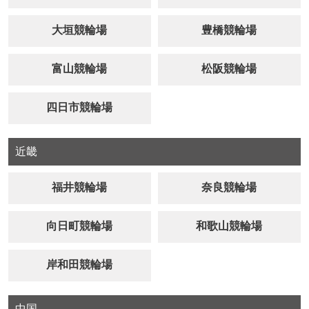
大垣競輪場
豊橋競輪場
富山競輪場
松阪競輪場
四日市競輪場
近畿
福井競輪場
奈良競輪場
向日町競輪場
和歌山競輪場
岸和田競輪場
中国