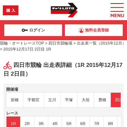
ログイン
無料会員登録
競輪・オートレースTOP
>
四日市競輪場
>
出走表一覧（2015年12月）
>
2015年12月17日 2日目 1R
四日市競輪 出走表詳細（1R 2015年12月17
日 2日目）
開催場
前橋
宇都宮
立川
平塚
大垣
豊橋
四日市
レース
1R
2R
3R
4R
5R
6R
7R
8R
9R