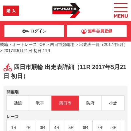
ログイン
無料会員登録
競輪・オートレースTOP
>
四日市競輪場
>
出走表一覧（2017年5月）
>
2017年5月21日 初日 11R
四日市競輪 出走表詳細（11R 2017年5月21
日 初日）
開催場
函館
取手
四日市
防府
小倉
レース
1R
2R
3R
4R
5R
6R
7R
8R
9R