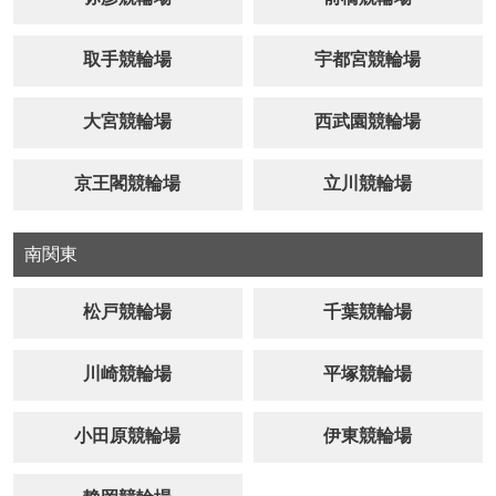
取手競輪場
宇都宮競輪場
大宮競輪場
西武園競輪場
京王閣競輪場
立川競輪場
南関東
松戸競輪場
千葉競輪場
川崎競輪場
平塚競輪場
小田原競輪場
伊東競輪場