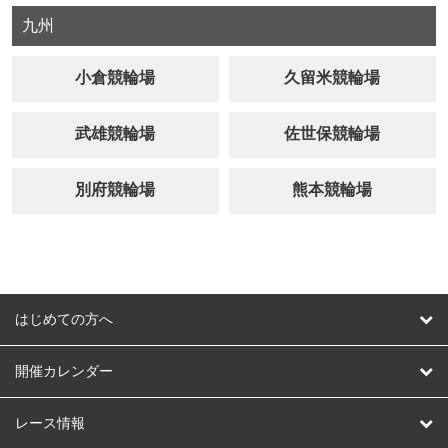
九州
小倉競輪場
久留米競輪場
武雄競輪場
佐世保競輪場
別府競輪場
熊本競輪場
はじめての方へ
はじめての方へ
開催カレンダー
競輪
レース情報