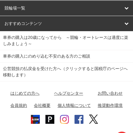
オートレース
レース予想
競輪場一覧
競輪くじ
レース結果
北日本
函館競輪場
青森競輪場
いわき平競輪場
おすすめコンテンツ
車券の購入は20歳になってから ～競輪・オートレースは適度に楽
Dokanto!
キャリーオーバー一覧
関
競輪選手情報
弥彦競輪場
前橋競輪場
取手競輪場
宇都宮競輪場
しみましょう～
東
大宮競輪場
西武園競輪場
京王閣競輪場
立川競輪場
チャリロトプラザ
Perfecta Navi
車券の購入にのめり込む不安のある方のご相談
南
松戸競輪場
千葉競輪場
川崎競輪場
平塚競輪場
公営競技の払戻金を受けた方へ（クリックすると国税庁のページへ
netkeirin
関
移動します）
小田原競輪場
伊東競輪場
静岡競輪場
東
ケイリンガル
中
名古屋競輪場
岐阜競輪場
大垣競輪場
豊橋競輪場
はじめての方へ
ヘルプセンター
お問い合わせ
部
チャリレンジャー
富山競輪場
松阪競輪場
四日市競輪場
会員規約
会社概要
個人情報について
推奨動作環境
競輪場情報
近
福井競輪場
奈良競輪場
向日町競輪場
和歌山競輪場
畿
岸和田競輪場
オートレース場情報