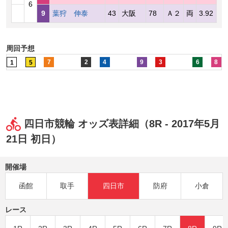
6
9
葉狩 伸泰
43
大阪
78
Ａ２
両
3.92
84
周回予想
7
2
4
9
3
6
8
1
5
四日市競輪 オッズ表詳細（8R - 2017年5月
21日 初日）
開催場
函館
取手
四日市
防府
小倉
レース