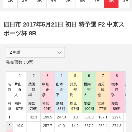
1R
2R
3R
4R
5R
6R
7R
8R
9R
四日市 2017年5月21日 初日 特予選 F2 中京ス
ポーツ杯 8R
発売票数：0票
1
2
3
4
5
6
7
8
9
名
片山
柴田
中畑
山本
川又
横内
四元
橋本
葉
前
直
昌
正
晋
裕
裕
慎
勝
人
樹
彦
平
樹
人
也
弘
府
福岡
愛知
和歌
愛知
鹿児
愛媛
宮崎
愛媛
大
県
87期
79期
59期
83期
97期
100期
77期
89期
78
1
32.3
199.5
247.3
3.8
651.0
167.1
229.0
26
2
19.0
257.7
41.0
14.9
687.2
252.4
274.8
33