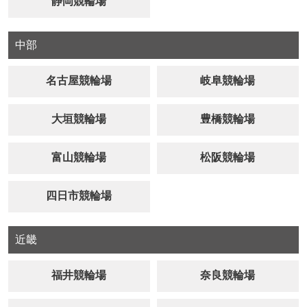
静岡競輪場
中部
名古屋競輪場
岐阜競輪場
大垣競輪場
豊橋競輪場
富山競輪場
松阪競輪場
四日市競輪場
近畿
福井競輪場
奈良競輪場