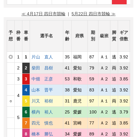
≪ 4月17日 四日市競輪
|
5月22日 四日市競輪 ≫
予
枠
車
年
期
脚
ギア
選手名
府県
級班
競
想
番
番
齢
別
質
倍数
得
◎
1
1
片山 直人
35
福岡
87
Ａ１
逃
3.92
85
2
2
柴田 昌樹
41
愛知
79
Ａ２
両
3.92
86
3
3
中畑 正彦
53
和歌
59
Ａ２
追
3.85
83
4
山本 晋平
38
愛知
83
Ａ１
追
3.92
82
4
○
5
川又 裕樹
31
鹿児
97
Ａ１
両
3.92
87
6
横内 裕人
25
愛媛
100
Ａ２
逃
3.79
76
5
7
四元 慎也
41
宮崎
77
Ａ２
追
3.85
83
8
橋本 勝弘
34
愛媛
89
Ａ２
追
3.92
80