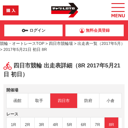
ログイン
無料会員登録
競輪・オートレースTOP
>
四日市競輪場
>
出走表一覧（2017年5月）
>
2017年5月21日 初日 8R
四日市競輪 出走表詳細（8R 2017年5月21
日 初日）
開催場
函館
取手
四日市
防府
小倉
レース
1R
2R
3R
4R
5R
6R
7R
8R
9R