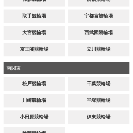
取手競輪場
宇都宮競輪場
大宮競輪場
西武園競輪場
京王閣競輪場
立川競輪場
南関東
松戸競輪場
千葉競輪場
川崎競輪場
平塚競輪場
小田原競輪場
伊東競輪場