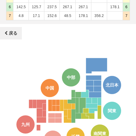
6
142.5
125.7
237.5
267.1
267.1
178.1
6
7
4.8
17.1
152.6
48.5
178.1
356.2
7
戻る
中部
北日本
中国
関東
九州
南関東