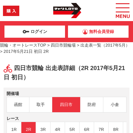
ログイン
無料会員登録
競輪・オートレースTOP
>
四日市競輪場
>
出走表一覧（2017年5月）
>
2017年5月21日 初日 2R
四日市競輪 出走表詳細（2R 2017年5月21
日 初日）
開催場
函館
取手
四日市
防府
小倉
レース
1R
2R
3R
4R
5R
6R
7R
8R
9R