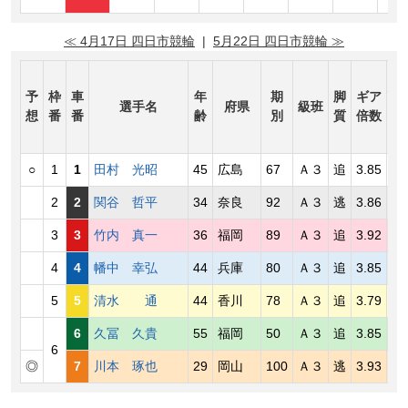
≪ 4月17日 四日市競輪
|
5月22日 四日市競輪 ≫
予
枠
車
年
期
脚
ギア
選手名
府県
級班
競
想
番
番
齢
別
質
倍数
得
○
1
1
田村 光昭
45
広島
67
Ａ３
追
3.85
73
2
2
関谷 哲平
34
奈良
92
Ａ３
逃
3.86
72
3
3
竹内 真一
36
福岡
89
Ａ３
追
3.92
71
4
4
幡中 幸弘
44
兵庫
80
Ａ３
追
3.85
71
5
5
清水 通
44
香川
78
Ａ３
追
3.79
68
6
久冨 久貴
55
福岡
50
Ａ３
追
3.85
63
6
◎
7
川本 琢也
29
岡山
100
Ａ３
逃
3.93
73