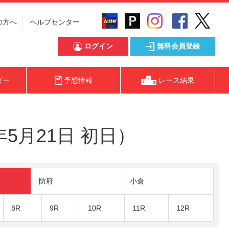
の方へ
ヘルプセンター
ログイン
無料会員登録
ダー
予想情報
レース結果
年5月21日 初日）
防府
小倉
8R
9R
10R
11R
12R