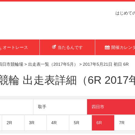
はじめて
オートレース
当たるんです
開催カレン
四日市競輪場
>
出走表一覧（2017年5月）
>
2017年5月21日 初日 6R
輪 出走表詳細（6R 2017
取手
四日市
2R
3R
4R
5R
6R
7R