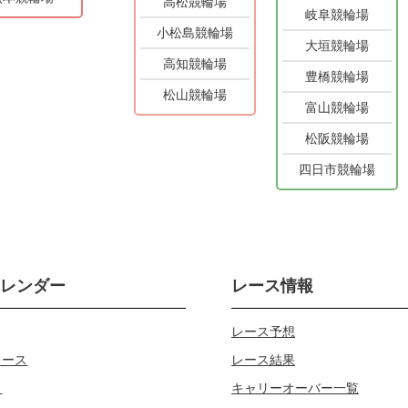
高松競輪場
岐阜競輪場
小松島競輪場
大垣競輪場
高知競輪場
豊橋競輪場
松山競輪場
富山競輪場
松阪競輪場
四日市競輪場
カレンダー
レース情報
レース予想
レース
レース結果
じ
キャリーオーバー一覧