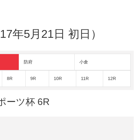
17年5月21日 初日）
防府
小倉
8R
9R
10R
11R
12R
スポーツ杯 6R