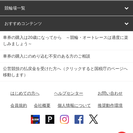
オートレース
レース予想
競輪場一覧
競輪くじ
レース結果
北日本
函館競輪場
青森競輪場
いわき平競輪場
おすすめコンテンツ
車券の購入は20歳になってから ～競輪・オートレースは適度に楽
Dokanto!
キャリーオーバー一覧
関
競輪選手情報
弥彦競輪場
前橋競輪場
取手競輪場
宇都宮競輪場
しみましょう～
東
大宮競輪場
西武園競輪場
京王閣競輪場
立川競輪場
チャリロトプラザ
Perfecta Navi
車券の購入にのめり込む不安のある方のご相談
南
松戸競輪場
千葉競輪場
川崎競輪場
平塚競輪場
公営競技の払戻金を受けた方へ（クリックすると国税庁のページへ
netkeirin
関
移動します）
小田原競輪場
伊東競輪場
静岡競輪場
東
ケイリンガル
中
名古屋競輪場
岐阜競輪場
大垣競輪場
豊橋競輪場
はじめての方へ
ヘルプセンター
お問い合わせ
部
チャリレンジャー
富山競輪場
松阪競輪場
四日市競輪場
会員規約
会社概要
個人情報について
推奨動作環境
競輪場情報
近
福井競輪場
奈良競輪場
向日町競輪場
和歌山競輪場
畿
岸和田競輪場
オートレース場情報