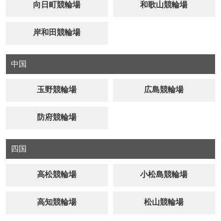
向日町競輪場
和歌山競輪場
岸和田競輪場
中国
玉野競輪場
広島競輪場
防府競輪場
四国
高松競輪場
小松島競輪場
高知競輪場
松山競輪場