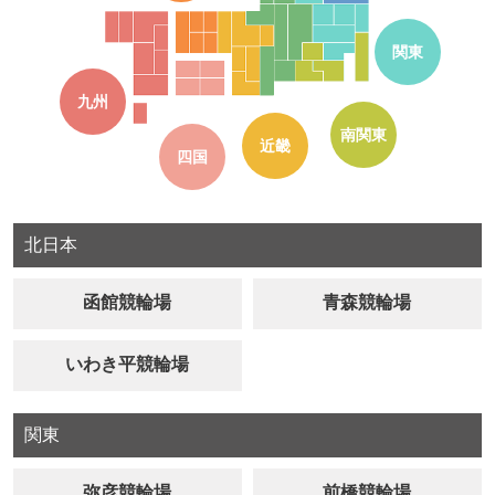
関東
九州
南関東
近畿
四国
北日本
函館競輪場
青森競輪場
いわき平競輪場
関東
弥彦競輪場
前橋競輪場