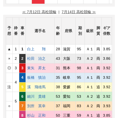
≪ 7月12日 高松競輪
|
7月14日 高松競輪 ≫
予
枠
車
年
期
脚
ギア
選手名
府県
級班
競
想
番
番
齢
別
質
倍数
▲
1
1
白上 翔
28
滋賀
95
Ａ１
両
3.85
92
×
2
2
松田 治之
43
大阪
73
Ａ２
両
3.86
94
◎
3
3
東矢 昇太
31
熊本
98
Ａ１
両
3.92
10
4
板橋 慎治
35
岐阜
95
Ａ１
両
3.92
85
4
注
5
溪 飛雄馬
38
愛媛
86
Ａ１
追
3.92
98
6
細川 貴雄
53
愛知
53
Ａ２
追
3.92
80
5
○
7
別所 英幸
37
福岡
83
Ａ２
両
3.93
92
8
杉山 正和
50
三重
59
Ａ１
追
3.85
84