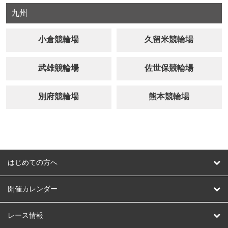
九州
小倉競輪場
久留米競輪場
武雄競輪場
佐世保競輪場
別府競輪場
熊本競輪場
はじめての方へ
はじめての方へ
開催カレンダー
競輪
レース情報