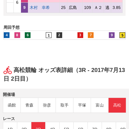
6
9
木村 幸希
25
広島
109
Ａ２
逃
3.85
86
周回予想
4
8
6
2
3
7
9
1
5
高松競輪 オッズ表詳細（3R - 2017年7月13
日 2日目）
開催場
函館
青森
弥彦
取手
平塚
富山
高松
レース