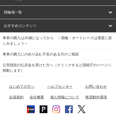
オートレース
レース予想
競輪場一覧
競輪くじ
レース結果
北日本
函館競輪場
青森競輪場
いわき平競輪場
おすすめコンテンツ
車券の購入は20歳になってから ～競輪・オートレースは適度に楽
Dokanto!
キャリーオーバー一覧
関
競輪選手情報
弥彦競輪場
前橋競輪場
取手競輪場
宇都宮競輪場
しみましょう～
東
大宮競輪場
西武園競輪場
京王閣競輪場
立川競輪場
チャリロトプラザ
Perfecta Navi
車券の購入にのめり込む不安のある方のご相談
南
松戸競輪場
千葉競輪場
川崎競輪場
平塚競輪場
公営競技の払戻金を受けた方へ（クリックすると国税庁のページへ
netkeirin
関
移動します）
小田原競輪場
伊東競輪場
静岡競輪場
東
ケイリンガル
中
名古屋競輪場
岐阜競輪場
大垣競輪場
豊橋競輪場
はじめての方へ
ヘルプセンター
お問い合わせ
部
チャリレンジャー
富山競輪場
松阪競輪場
四日市競輪場
会員規約
会社概要
個人情報について
推奨動作環境
競輪場情報
近
福井競輪場
奈良競輪場
向日町競輪場
和歌山競輪場
畿