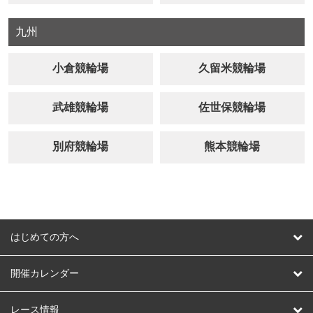
九州
小倉競輪場
久留米競輪場
武雄競輪場
佐世保競輪場
別府競輪場
熊本競輪場
はじめての方へ
はじめての方へ
開催カレンダー
競輪
レース情報