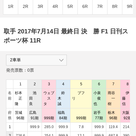
1R
2R
3R
4R
5R
6R
7R
8R
9R
取手 2017年7月14日 最終日 決 勝 F1 日刊ス
ポーツ杯 11R
発売票数：0票
1
2
3
4
5
6
7
8
名
杉本
池
ウェブ
鈴
ブフ
小泉
雨谷
伊
前
正
田
ス
木
リ
俊
一
藤
隆
良
タ
誠
也
樹
信
府
茨城
広島
福島
岩手
栃木
大阪
県
96期
91期
999期
84期
999期
77期
96期
92期
1
999.9
285.0
999.9
7.8
999.9
119.4
214.0
2
726.6
254.1
999.9
12.1
999.9
687.8
390.8