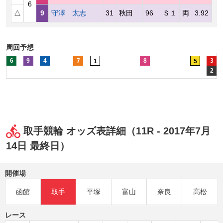
6
△
9
守澤 太志
31
秋田
96
Ｓ１
両
3.92
11
周回予想
6
9
4
7
8
3
1
5
2
取手競輪 オッズ表詳細（11R - 2017年7月
14日 最終日）
開催場
函館
取手
平塚
富山
奈良
高松
レース